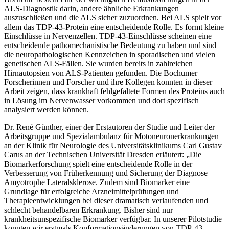
ALS-Diagnostik darin, andere ähnliche Erkrankungen
auszuschließen und die ALS sicher zuzuordnen. Bei ALS spielt vor
allem das TDP-43-Protein eine entscheidende Rolle. Es formt kleine
Einschlüsse in Nervenzellen. TDP-43-Einschlüsse scheinen eine
entscheidende pathomechanistische Bedeutung zu haben und sind
die neuropathologischen Kennzeichen in sporadischen und vielen
genetischen ALS-Fällen. Sie wurden bereits in zahlreichen
Hirnautopsien von ALS-Patienten gefunden. Die Bochumer
Forscherinnen und Forscher und ihre Kollegen konnten in dieser
Arbeit zeigen, dass krankhaft fehlgefaltete Formen des Proteins auch
in Lösung im Nervenwasser vorkommen und dort spezifisch
analysiert werden können.
Dr. René Günther, einer der Erstautoren der Studie und Leiter der
Arbeitsgruppe und Spezialambulanz für Motoneuronerkrankungen
an der Klinik für Neurologie des Universitätsklinikums Carl Gustav
Carus an der Technischen Universität Dresden erläutert: „Die
Biomarkerforschung spielt eine entscheidende Rolle in der
Verbesserung von Früherkennung und Sicherung der Diagnose
Amyotrophe Lateralsklerose. Zudem sind Biomarker eine
Grundlage für erfolgreiche Arzneimittelprüfungen und
Therapieentwicklungen bei dieser dramatisch verlaufenden und
schlecht behandelbaren Erkrankung. Bisher sind nur
krankheitsunspezifische Biomarker verfügbar. In unserer Pilotstudie
konnten wir erstmals Konformationsänderungen von TDP-43-