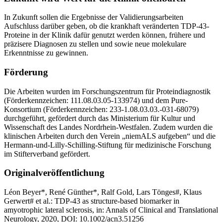
In Zukunft sollen die Ergebnisse der Validierungsarbeiten
Aufschluss darüber geben, ob die krankhaft veränderten TDP-43-
Proteine in der Klinik dafür genutzt werden können, frühere und
präzisere Diagnosen zu stellen und sowie neue molekulare
Erkenntnisse zu gewinnen.
Förderung
Die Arbeiten wurden im Forschungszentrum für Proteindiagnostik
(Förderkennzeichen: 111.08.03.05-133974) und dem Pure-
Konsortium (Förderkennzeichen: 233-1.08.03.03.-031-68079)
durchgeführt, gefördert durch das Ministerium für Kultur und
Wissenschaft des Landes Nordrhein-Westfalen. Zudem wurden die
klinischen Arbeiten durch den Verein „niemALS aufgeben“ und die
Hermann-und-Lilly-Schilling-Stiftung für medizinische Forschung
im Stifterverband gefördert.
Originalveröffentlichung
Léon Beyer*, René Günther*, Ralf Gold, Lars Tönges#, Klaus
Gerwert# et al.: TDP-43 as structure-based biomarker in
amyotrophic lateral sclerosis, in: Annals of Clinical and Translational
Neurology, 2020, DOI: 10.1002/acn3.51256