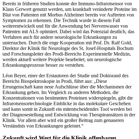
Bereits in früheren Studien konnte der Immuno-Infrarotsensor von
Klaus Gerwert genutzt werden, um krankhaft veränderte Proteine im
Blut von Patienten mit Morbus Alzheimer bereits vor Auftreten von
Symptomen zu erkennen. Die Technik wurde in diesem Fall
weiterentwickelt und für die Anwendung bei Nervenwasser von
Patienten mit ALS optimiert. Dabei wird das Potenzial deutlich, das
Verfahren auch für andere neurologische Erkrankungen zu
untersuchen. Durch die enge Kooperation mit Prof. Dr. Ralf Gold,
Direktor der Klinik für Neurologie des St. Josef-Hospitals Bochum
und Forschungsleiter des Prodi-Bereichs Experimentelle Medizin,
werden aktuell weitere Projekte bearbeitet, um neurologische
Erkrankungsprozesse besser zu verstehen.
Léon Beyer, einer der Erstautoren der Studie und Doktorand des
Bereichs Biospektroskopie in Prodi, führt aus: „Diese
Errungenschaft kann neue Aufschlüsse über die Mechanismen der
Erkrankung geben. Im Vergleich zu anderen Methoden, die
Konzentrationen von bestimmten Proteinen widerspiegeln, gibt die
Infrarotsensortechnologie Einblicke in das molekulare Geschehen
und kann somit in Zukunft ein mitentscheidendes Tool werden bei
der Diagnosestellung und Entwicklung von Therapieansätzen in der
Klinik. Vor allem aber wird ein großer Beitrag zum genaueren
Verständnis von Erkrankungen geleistet.“
Zukunft wird Wert für die Klinik offenbaren