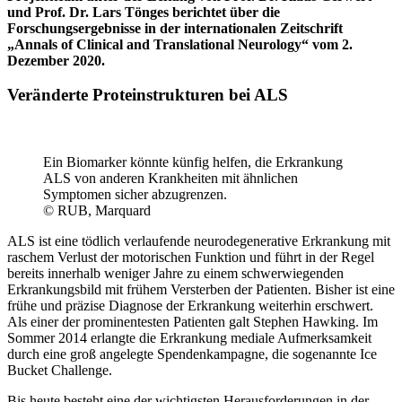
und Prof. Dr. Lars Tönges berichtet über die
Forschungsergebnisse in der internationalen Zeitschrift
„Annals of Clinical and Translational Neurology“ vom 2.
Dezember 2020.
Veränderte Proteinstrukturen bei ALS
Ein Biomarker könnte künfig helfen, die Erkrankung
ALS von anderen Krankheiten mit ähnlichen
Symptomen sicher abzugrenzen.
© RUB, Marquard
ALS ist eine tödlich verlaufende neurodegenerative Erkrankung mit
raschem Verlust der motorischen Funktion und führt in der Regel
bereits innerhalb weniger Jahre zu einem schwerwiegenden
Erkrankungsbild mit frühem Versterben der Patienten. Bisher ist eine
frühe und präzise Diagnose der Erkrankung weiterhin erschwert.
Als einer der prominentesten Patienten galt Stephen Hawking. Im
Sommer 2014 erlangte die Erkrankung mediale Aufmerksamkeit
durch eine groß angelegte Spendenkampagne, die sogenannte Ice
Bucket Challenge.
Bis heute besteht eine der wichtigsten Herausforderungen in der