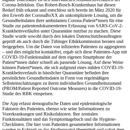
Corona-Infektion. Das Robert-Bosch-Krankenhaus hat diesen
Bedarf früh erkannt und entschloss sich bereits im März 2020 für
den Erwerb der CoronaBoXX als unkomplizierte Lösung, um die
Gesundheitsdaten ihrer ambulanten Corona-Patient*innen für eine
Studie zur patientendokumentierten Erfassung von SARS-CoV-2-
Krankheitsverläufen unter Quarantäne nutzbar zu machen. Diese
Studie wurde sowohl durch den lokalen Datenschutzbeauftragten
geprüft als auch durch die Tübinger Ethikkommission beraten und
freigegeben. Um die Daten von infizierten Patienten zu aggregieren
– und dies möglichst kontaktfrei, ergab sich diese Patienten-App mit
COVID-19-Funktionalität auf dem eigenen Smartphone der
Patient*innen daher schnell als passende Lösung. Auf diese Weise
können Patient*innen, die sich aufgrund eines milden COVID-19-
Krankheitsverlaufs in häuslicher Quarantäne befinden ihre
persönlichen Gesundheitsdaten in Form von regelmäßigen
Selbsteinschätzungen zu ihrem individuellen Gesundheitszustand
(PROM/Patient Reported Outcome Measures) in die COVID-19-
Studie des RBK einspeisen.
Die App erfasst demografische Daten und epidemiologische
Faktoren des Patienten, ebenso wie seine Informationen zu
Vorerkrankungen und Risikofaktoren. Ihre zentralen
Funktionalitäten sind das Symptomtagebuch und die Hygiene-
Checklisten. Die hier vom Patienten gesammelten Informationen
werden in Echtzeit an das Studienportal übermittelt und sofort dem