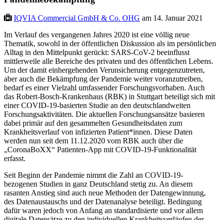
IQVIA Commercial GmbH & Co. OHG
am 14. Januar 2021
Im Verlauf des vergangenen Jahres 2020 ist eine völlig neue
Thematik, sowohl in der öffentlichen Diskussion als im persönlichen
Alltag in den Mittelpunkt gerückt: SARS-CoV-2 beeinflusst
mittlerweile alle Bereiche des privaten und des öffentlichen Lebens.
Um der damit einhergehenden Verunsicherung entgegenzutreten,
aber auch die Bekämpfung der Pandemie weiter voranzutreiben,
bedarf es einer Vielzahl umfassender Forschungsvorhaben. Auch
das Robert-Bosch-Krankenhaus (RBK) in Stuttgart beteiligt sich mit
einer COVID-19-basierten Studie an den deutschlandweiten
Forschungsaktivitäten. Die aktuellen Forschungsansätze basieren
dabei primär auf den gesammelten Gesundheitsdaten zum
Krankheitsverlauf von infizierten Patient*innen. Diese Daten
werden nun seit dem 11.12.2020 vom RBK auch über die
„CoronaBoXX“ Patienten-App mit COVID-19-Funktionalität
erfasst.
Seit Beginn der Pandemie nimmt die Zahl an COVID-19-
bezogenen Studien in ganz Deutschland stetig zu. An diesem
rasanten Anstieg sind auch neue Methoden der Datengewinnung,
des Datenaustauschs und der Datenanalyse beteiligt. Bedingung
dafür waren jedoch von Anfang an standardisierte und vor allem
digitale Datensätze zu den individuellen Krankheitsverläufen der