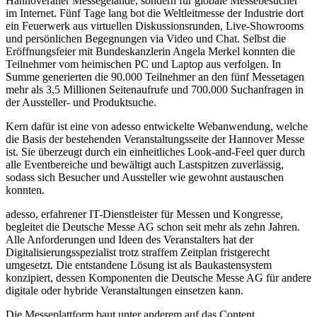
Hannoveraner Messegelände, sondern für globale Messebesucher
im Internet. Fünf Tage lang bot die Weltleitmesse der Industrie dort
ein Feuerwerk aus virtuellen Diskussionsrunden, Live-Showrooms
und persönlichen Begegnungen via Video und Chat. Selbst die
Eröffnungsfeier mit Bundeskanzlerin Angela Merkel konnten die
Teilnehmer vom heimischen PC und Laptop aus verfolgen. In
Summe generierten die 90.000 Teilnehmer an den fünf Messetagen
mehr als 3,5 Millionen Seitenaufrufe und 700.000 Suchanfragen in
der Aussteller- und Produktsuche.
Kern dafür ist eine von adesso entwickelte Webanwendung, welche
die Basis der bestehenden Veranstaltungsseite der Hannover Messe
ist. Sie überzeugt durch ein einheitliches Look-and-Feel quer durch
alle Eventbereiche und bewältigt auch Lastspitzen zuverlässig,
sodass sich Besucher und Aussteller wie gewohnt austauschen
konnten.
adesso, erfahrener IT-Dienstleister für Messen und Kongresse,
begleitet die Deutsche Messe AG schon seit mehr als zehn Jahren.
Alle Anforderungen und Ideen des Veranstalters hat der
Digitalisierungsspezialist trotz straffem Zeitplan fristgerecht
umgesetzt. Die entstandene Lösung ist als Baukastensystem
konzipiert, dessen Komponenten die Deutsche Messe AG für andere
digitale oder hybride Veranstaltungen einsetzen kann.
Die Messeplattform baut unter anderem auf das Content