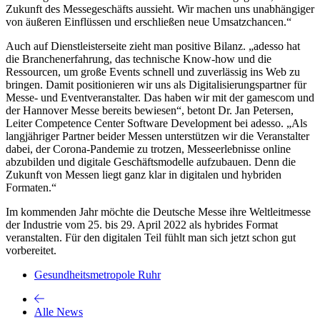
Zukunft des Messegeschäfts aussieht. Wir machen uns unabhängiger
von äußeren Einflüssen und erschließen neue Umsatzchancen.“
Auch auf Dienstleisterseite zieht man positive Bilanz. „adesso hat
die Branchenerfahrung, das technische Know-how und die
Ressourcen, um große Events schnell und zuverlässig ins Web zu
bringen. Damit positionieren wir uns als Digitalisierungspartner für
Messe- und Eventveranstalter. Das haben wir mit der gamescom und
der Hannover Messe bereits bewiesen“, betont Dr. Jan Petersen,
Leiter Competence Center Software Development bei adesso. „Als
langjähriger Partner beider Messen unterstützen wir die Veranstalter
dabei, der Corona-Pandemie zu trotzen, Messeerlebnisse online
abzubilden und digitale Geschäftsmodelle aufzubauen. Denn die
Zukunft von Messen liegt ganz klar in digitalen und hybriden
Formaten.“
Im kommenden Jahr möchte die Deutsche Messe ihre Weltleitmesse
der Industrie vom 25. bis 29. April 2022 als hybrides Format
veranstalten. Für den digitalen Teil fühlt man sich jetzt schon gut
vorbereitet.
Gesundheitsmetropole Ruhr
Alle News