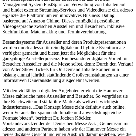
Management System FirstSpirit zur Verwaltung von Inhalten auf
und bindet externe Streaming-Services und Videodienste ein. adesso
ergänzte die Plattform um ein innovatives Business-Dating
basierend auf Amazon Chime. Dieses ermöglicht persönliche
Videogespräche zwischen Ausstellern und Besuchern, inklusive
Suchfunktion, Matchmaking und Terminvereinbarung.
Bestandssysteme für Aussteller und deren Produktpräsentationen
wurden durch adesso für rein digitale und hybride Eventformate
verfügbar gemacht und bieten jetzt die Möglichkeit für eine
ganzjährige Ausstellerpräsenz. Ein besonderer digitaler Vorteil für
Besucher, Aussteller und die Messe selbst, denn: Durch den Verkauf
von After-Show-Tickets für On-Demand-Inhalte können nun
bislang einmal jährlich stattfindende Großveranstaltungen zu einer
informativen Dauerausstellung ausgedehnt werden.
Mit den vielfältigen digitalen Angeboten erreicht die Hannover
Messe zahlreiche neue Aussteller und Besucher. So vergrößert sie
ihre Reichweite und stärkt ihre Marke als weltweit wichtigste
Industriemesse. „Das Konzept Messe zieht definitiv auch online,
wenn Veranstalter spannende Inhalte und abwechslungsreiche
Formate bieten“, berichtet Dr. Jochen Köckler,
Vorstandsvorsitzender der Deutschen Messe AG. „Gemeinsam mit
adesso und anderen Partnern haben wir der Hannover Messe ein
neues digitales Gesicht und einen Ausblick darauf gegeben, wie die