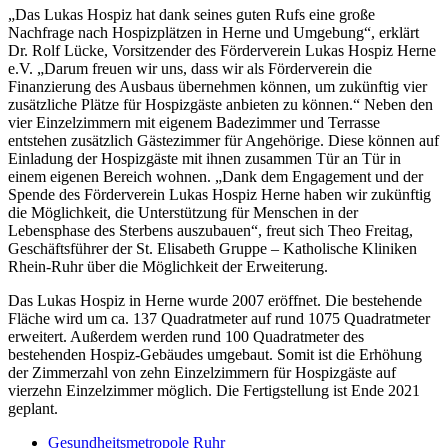
„Das Lukas Hospiz hat dank seines guten Rufs eine große
Nachfrage nach Hospizplätzen in Herne und Umgebung“, erklärt
Dr. Rolf Lücke, Vorsitzender des Förderverein Lukas Hospiz Herne
e.V. „Darum freuen wir uns, dass wir als Förderverein die
Finanzierung des Ausbaus übernehmen können, um zukünftig vier
zusätzliche Plätze für Hospizgäste anbieten zu können.“ Neben den
vier Einzelzimmern mit eigenem Badezimmer und Terrasse
entstehen zusätzlich Gästezimmer für Angehörige. Diese können auf
Einladung der Hospizgäste mit ihnen zusammen Tür an Tür in
einem eigenen Bereich wohnen. „Dank dem Engagement und der
Spende des Förderverein Lukas Hospiz Herne haben wir zukünftig
die Möglichkeit, die Unterstützung für Menschen in der
Lebensphase des Sterbens auszubauen“, freut sich Theo Freitag,
Geschäftsführer der St. Elisabeth Gruppe – Katholische Kliniken
Rhein-Ruhr über die Möglichkeit der Erweiterung.
Das Lukas Hospiz in Herne wurde 2007 eröffnet. Die bestehende
Fläche wird um ca. 137 Quadratmeter auf rund 1075 Quadratmeter
erweitert. Außerdem werden rund 100 Quadratmeter des
bestehenden Hospiz-Gebäudes umgebaut. Somit ist die Erhöhung
der Zimmerzahl von zehn Einzelzimmern für Hospizgäste auf
vierzehn Einzelzimmer möglich. Die Fertigstellung ist Ende 2021
geplant.
Gesundheitsmetropole Ruhr