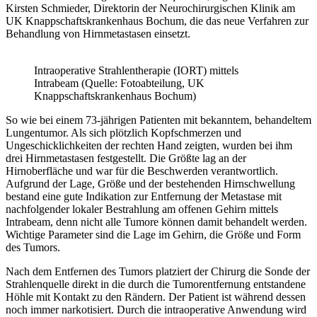
Kirsten Schmieder, Direktorin der Neurochirurgischen Klinik am
UK Knappschaftskrankenhaus Bochum, die das neue Verfahren zur
Behandlung von Hirnmetastasen einsetzt.
Intraoperative Strahlentherapie (IORT) mittels
Intrabeam (Quelle: Fotoabteilung, UK
Knappschaftskrankenhaus Bochum)
So wie bei einem 73-jährigen Patienten mit bekanntem, behandeltem
Lungentumor. Als sich plötzlich Kopfschmerzen und
Ungeschicklichkeiten der rechten Hand zeigten, wurden bei ihm
drei Hirnmetastasen festgestellt. Die Größte lag an der
Hirnoberfläche und war für die Beschwerden verantwortlich.
Aufgrund der Lage, Größe und der bestehenden Hirnschwellung
bestand eine gute Indikation zur Entfernung der Metastase mit
nachfolgender lokaler Bestrahlung am offenen Gehirn mittels
Intrabeam, denn nicht alle Tumore können damit behandelt werden.
Wichtige Parameter sind die Lage im Gehirn, die Größe und Form
des Tumors.
Nach dem Entfernen des Tumors platziert der Chirurg die Sonde der
Strahlenquelle direkt in die durch die Tumorentfernung entstandene
Höhle mit Kontakt zu den Rändern. Der Patient ist während dessen
noch immer narkotisiert. Durch die intraoperative Anwendung wird