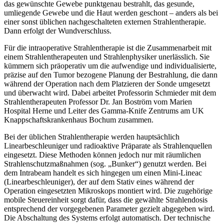
das gewünschte Gewebe punktgenau bestrahlt, das gesunde,
umliegende Gewebe und die Haut werden geschont – anders als bei
einer sonst üblichen nachgeschalteten externen Strahlentherapie.
Dann erfolgt der Wundverschluss.
Für die intraoperative Strahlentherapie ist die Zusammenarbeit mit
einem Strahlentherapeuten und Strahlenphysiker unerlässlich. Sie
kümmern sich präoperativ um die aufwendige und individualisierte,
präzise auf den Tumor bezogene Planung der Bestrahlung, die dann
während der Operation nach dem Platzieren der Sonde umgesetzt
und überwacht wird. Dabei arbeitet Professorin Schmieder mit dem
Strahlentherapeuten Professor Dr. Jan Boström vom Marien
Hospital Herne und Leiter des Gamma-Knife Zentrums am UK
Knappschaftskrankenhaus Bochum zusammen.
Bei der üblichen Strahlentherapie werden hauptsächlich
Linearbeschleuniger und radioaktive Präparate als Strahlenquellen
eingesetzt. Diese Methoden können jedoch nur mit räumlichen
Strahlenschutzmaßnahmen (sog. „Bunker“) genutzt werden. Bei
dem Intrabeam handelt es sich hingegen um einen Mini-Lineac
(Linearbeschleuniger), der auf dem Stativ eines während der
Operation eingesetzten Mikroskops montiert wird. Die zugehörige
mobile Steuereinheit sorgt dafür, dass die gewählte Strahlendosis
entsprechend der vorgegebenen Parameter gezielt abgegeben wird.
Die Abschaltung des Systems erfolgt automatisch. Der technische