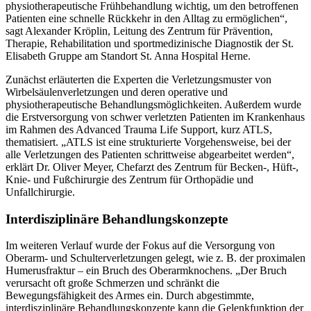
physiotherapeutische Frühbehandlung wichtig, um den betroffenen
Patienten eine schnelle Rückkehr in den Alltag zu ermöglichen“,
sagt Alexander Kröplin, Leitung des Zentrum für Prävention,
Therapie, Rehabilitation und sportmedizinische Diagnostik der St.
Elisabeth Gruppe am Standort St. Anna Hospital Herne.
Zunächst erläuterten die Experten die Verletzungsmuster von
Wirbelsäulenverletzungen und deren operative und
physiotherapeutische Behandlungsmöglichkeiten. Außerdem wurde
die Erstversorgung von schwer verletzten Patienten im Krankenhaus
im Rahmen des Advanced Trauma Life Support, kurz ATLS,
thematisiert. „ATLS ist eine strukturierte Vorgehensweise, bei der
alle Verletzungen des Patienten schrittweise abgearbeitet werden“,
erklärt Dr. Oliver Meyer, Chefarzt des Zentrum für Becken-, Hüft-,
Knie- und Fußchirurgie des Zentrum für Orthopädie und
Unfallchirurgie.
Interdisziplinäre Behandlungskonzepte
Im weiteren Verlauf wurde der Fokus auf die Versorgung von
Oberarm- und Schulterverletzungen gelegt, wie z. B. der proximalen
Humerusfraktur – ein Bruch des Oberarmknochens. „Der Bruch
verursacht oft große Schmerzen und schränkt die
Bewegungsfähigkeit des Armes ein. Durch abgestimmte,
interdisziplinäre Behandlungskonzepte kann die Gelenkfunktion der