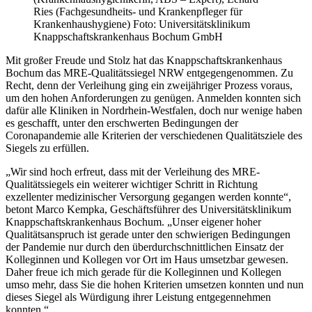
Ries (Fachgesundheits- und Krankenpfleger für
Krankenhaushygiene) Foto: Universitätsklinikum
Knappschaftskrankenhaus Bochum GmbH
Mit großer Freude und Stolz hat das Knappschaftskrankenhaus
Bochum das MRE-Qualitätssiegel NRW entgegengenommen. Zu
Recht, denn der Verleihung ging ein zweijähriger Prozess voraus,
um den hohen Anforderungen zu genügen. Anmelden konnten sich
dafür alle Kliniken in Nordrhein-Westfalen, doch nur wenige haben
es geschafft, unter den erschwerten Bedingungen der
Coronapandemie alle Kriterien der verschiedenen Qualitätsziele des
Siegels zu erfüllen.
„Wir sind hoch erfreut, dass mit der Verleihung des MRE-
Qualitätssiegels ein weiterer wichtiger Schritt in Richtung
exzellenter medizinischer Versorgung gegangen werden konnte“,
betont Marco Kempka, Geschäftsführer des Universitätsklinikum
Knappschaftskrankenhaus Bochum. „Unser eigener hoher
Qualitätsanspruch ist gerade unter den schwierigen Bedingungen
der Pandemie nur durch den überdurchschnittlichen Einsatz der
Kolleginnen und Kollegen vor Ort im Haus umsetzbar gewesen.
Daher freue ich mich gerade für die Kolleginnen und Kollegen
umso mehr, dass Sie die hohen Kriterien umsetzen konnten und nun
dieses Siegel als Würdigung ihrer Leistung entgegennehmen
konnten.“