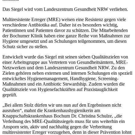
Das Siegel wird vom Landeszentrum Gesundheit NRW verliehen.
Multiresistente Erreger (MRE) weisen eine Resistenz gegen viele
verschiedene Antibiotika auf. Daher ist es besonders wichtig,
Patientinnen und Patienten davor zu schützen. Die Mitarbeitenden
der Bochumer Klinik haben eine ganze Reihe von Maßnahmen zur
Hygiene umgesetzt und an Schulungen teilgenommen, um diesen
Schutz sicher zu stellen.
Entwickelt wurde das Siegel mit seinen sieben Qualitätszielen von
einer Arbeitsgruppe aus Vertretern von Gesundheitsämtern, MRE-
Netzwerken und dem Landeszentrum Gesundheit NRW. Zu den
Zielen gehören neben externen und internen Schulungen ein speziell
entwickeltes Hygienemanagement, Handhygiene, Screening-
Maßnahmen und ein Antibiotic Stewardship. Zudem wurden die
Qualitätsziele von Hygienefachkräften auf Praxis­taug­lichkeit
geprüft.
„Bei allem Stolz dürfen wir uns nun auf den Ergebnissen nicht
ausruhen“, mahnt die Krankenhaushygienikerin am
Knappschaftskrankenhaus Bochum Dr. Christina Schulze, „die
Verleihung des MRE-Qualitätssiegels muss für uns weiterhin ein
Ansporn sein, aktiv und nachhaltig gegen die Verbreitung
multiresistenter Erreger vorzugehen, denn in dieser Prävention lohnt