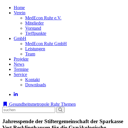
Home
Verein
MedEcon Ruhr e.V.
Mitglieder
Vorstand
Treffpunkte
GmbH
MedEcon Ruhr GmbH
Leistungen
Team
Projekte
News
Termine
Service
Kontakt
Downloads
Gesundheitsmetropole Ruhr
Themen
Jahresspende der Stiftergemeinschaft der Sparkasse
Vest Recklinghausen für die Gynäkologische