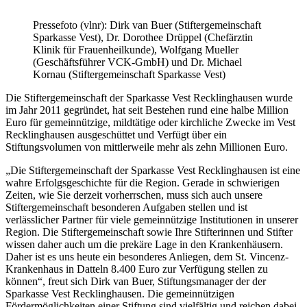
Pressefoto (vlnr): Dirk van Buer (Stiftergemeinschaft
Sparkasse Vest), Dr. Dorothee Drüppel (Chefärztin
Klinik für Frauenheilkunde), Wolfgang Mueller
(Geschäftsführer VCK-GmbH) und Dr. Michael
Kornau (Stiftergemeinschaft Sparkasse Vest)
Die Stiftergemeinschaft der Sparkasse Vest Recklinghausen wurde
im Jahr 2011 gegründet, hat seit Bestehen rund eine halbe Million
Euro für gemeinnützige, mildtätige oder kirchliche Zwecke im Vest
Recklinghausen ausgeschüttet und Verfügt über ein
Stiftungsvolumen von mittlerweile mehr als zehn Millionen Euro.
„Die Stiftergemeinschaft der Sparkasse Vest Recklinghausen ist eine
wahre Erfolgsgeschichte für die Region. Gerade in schwierigen
Zeiten, wie Sie derzeit vorherrschen, muss sich auch unsere
Stiftergemeinschaft besonderen Aufgaben stellen und ist
verlässlicher Partner für viele gemeinnützige Institutionen in unserer
Region. Die Stiftergemeinschaft sowie Ihre Stifterinnen und Stifter
wissen daher auch um die prekäre Lage in den Krankenhäusern.
Daher ist es uns heute ein besonderes Anliegen, dem St. Vincenz-
Krankenhaus in Datteln 8.400 Euro zur Verfügung stellen zu
können“, freut sich Dirk van Buer, Stiftungsmanager der der
Sparkasse Vest Recklinghausen. Die gemeinnützigen
Fördermöglichkeiten einer Stiftung sind vielfältig und reichen dabei