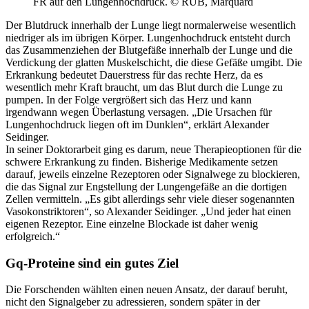
FR auf den Lungenhochdruck. © RUB, Marquard
Der Blutdruck innerhalb der Lunge liegt normalerweise wesentlich
niedriger als im übrigen Körper. Lungenhochdruck entsteht durch
das Zusammenziehen der Blutgefäße innerhalb der Lunge und die
Verdickung der glatten Muskelschicht, die diese Gefäße umgibt. Die
Erkrankung bedeutet Dauerstress für das rechte Herz, da es
wesentlich mehr Kraft braucht, um das Blut durch die Lunge zu
pumpen. In der Folge vergrößert sich das Herz und kann
irgendwann wegen Überlastung versagen. „Die Ursachen für
Lungenhochdruck liegen oft im Dunklen“, erklärt Alexander
Seidinger.
In seiner Doktorarbeit ging es darum, neue Therapieoptionen für die
schwere Erkrankung zu finden. Bisherige Medikamente setzen
darauf, jeweils einzelne Rezeptoren oder Signalwege zu blockieren,
die das Signal zur Engstellung der Lungengefäße an die dortigen
Zellen vermitteln. „Es gibt allerdings sehr viele dieser sogenannten
Vasokonstriktoren“, so Alexander Seidinger. „Und jeder hat einen
eigenen Rezeptor. Eine einzelne Blockade ist daher wenig
erfolgreich.“
Gq-Proteine sind ein gutes Ziel
Die Forschenden wählten einen neuen Ansatz, der darauf beruht,
nicht den Signalgeber zu adressieren, sondern später in der