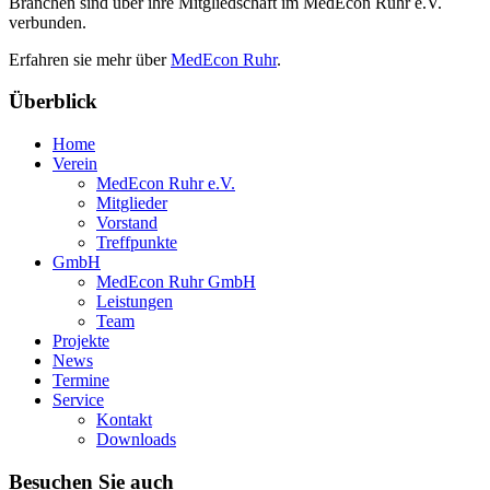
Branchen sind über ihre Mitgliedschaft im MedEcon Ruhr e.V.
verbunden.
Erfahren sie mehr über
MedEcon Ruhr
.
Überblick
Home
Verein
MedEcon Ruhr e.V.
Mitglieder
Vorstand
Treffpunkte
GmbH
MedEcon Ruhr GmbH
Leistungen
Team
Projekte
News
Termine
Service
Kontakt
Downloads
Besuchen Sie auch