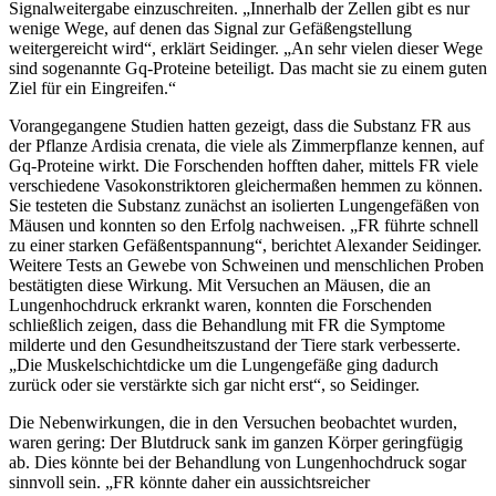
Signalweitergabe einzuschreiten. „Innerhalb der Zellen gibt es nur
wenige Wege, auf denen das Signal zur Gefäßengstellung
weitergereicht wird“, erklärt Seidinger. „An sehr vielen dieser Wege
sind sogenannte Gq-Proteine beteiligt. Das macht sie zu einem guten
Ziel für ein Eingreifen.“
Vorangegangene Studien hatten gezeigt, dass die Substanz FR aus
der Pflanze Ardisia crenata, die viele als Zimmerpflanze kennen, auf
Gq-Proteine wirkt. Die Forschenden hofften daher, mittels FR viele
verschiedene Vasokonstriktoren gleichermaßen hemmen zu können.
Sie testeten die Substanz zunächst an isolierten Lungengefäßen von
Mäusen und konnten so den Erfolg nachweisen. „FR führte schnell
zu einer starken Gefäßentspannung“, berichtet Alexander Seidinger.
Weitere Tests an Gewebe von Schweinen und menschlichen Proben
bestätigten diese Wirkung. Mit Versuchen an Mäusen, die an
Lungenhochdruck erkrankt waren, konnten die Forschenden
schließlich zeigen, dass die Behandlung mit FR die Symptome
milderte und den Gesundheitszustand der Tiere stark verbesserte.
„Die Muskelschichtdicke um die Lungengefäße ging dadurch
zurück oder sie verstärkte sich gar nicht erst“, so Seidinger.
Die Nebenwirkungen, die in den Versuchen beobachtet wurden,
waren gering: Der Blutdruck sank im ganzen Körper geringfügig
ab. Dies könnte bei der Behandlung von Lungenhochdruck sogar
sinnvoll sein. „FR könnte daher ein aussichtsreicher