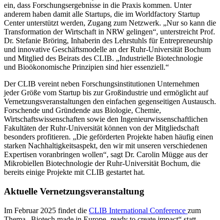
ein, dass Forschungsergebnisse in die Praxis kommen. Unter
anderem haben damit alle Startups, die im Worldfactory Startup
Center unterstützt werden, Zugang zum Netzwerk. „Nur so kann die
Transformation der Wirtschaft in NRW gelingen“, unterstreicht Prof.
Dr. Stefanie Bröring, Inhaberin des Lehrstuhls für Entrepreneurship
und innovative Geschäftsmodelle an der Ruhr-Universität Bochum
und Mitglied des Beirats des CLIB. „Industrielle Biotechnologie
und Bioökonomische Prinzipien sind hier essenziell.“
Der CLIB vereint neben Forschungsinstitutionen Unternehmen
jeder Größe vom Startup bis zur Großindustrie und ermöglicht auf
Vernetzungsveranstaltungen den einfachen gegenseitigen Austausch.
Forschende und Gründende aus Biologie, Chemie,
Wirtschaftswissenschaften sowie den Ingenieurwissenschaftlichen
Fakultäten der Ruhr-Universität können von der Mitgliedschaft
besonders profitieren. „Die geförderten Projekte haben häufig einen
starken Nachhaltigkeitsaspekt, den wir mit unseren verschiedenen
Expertisen voranbringen wollen“, sagt Dr. Carolin Mügge aus der
Mikrobiellen Biotechnologie der Ruhr-Universität Bochum, die
bereits einige Projekte mit CLIB gestartet hat.
Aktuelle Vernetzungsveranstaltung
Im Februar 2025 findet die
CLIB International Conference
zum
Thema „Biotech made in Europe -ready to create impact“ statt.