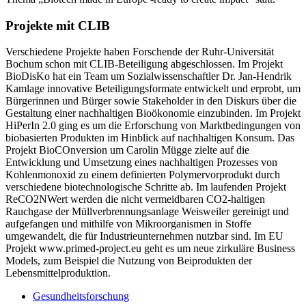
Projekte mit CLIB
Verschiedene Projekte haben Forschende der Ruhr-Universität
Bochum schon mit CLIB-Beteiligung abgeschlossen. Im Projekt
BioDisKo hat ein Team um Sozialwissenschaftler Dr. Jan-Hendrik
Kamlage innovative Beteiligungsformate entwickelt und erprobt, um
Bürgerinnen und Bürger sowie Stakeholder in den Diskurs über die
Gestaltung einer nachhaltigen Bioökonomie einzubinden. Im Projekt
HiPerIn 2.0 ging es um die Erforschung von Marktbedingungen von
biobasierten Produkten im Hinblick auf nachhaltigen Konsum. Das
Projekt BioCOnversion um Carolin Mügge zielte auf die
Entwicklung und Umsetzung eines nachhaltigen Prozesses von
Kohlenmonoxid zu einem definierten Polymervorprodukt durch
verschiedene biotechnologische Schritte ab. Im laufenden Projekt
ReCO2NWert werden die nicht vermeidbaren CO2-haltigen
Rauchgase der Müllverbrennungsanlage Weisweiler gereinigt und
aufgefangen und mithilfe von Mikroorganismen in Stoffe
umgewandelt, die für Industrieunternehmen nutzbar sind. Im EU
Projekt www.primed-project.eu geht es um neue zirkuläre Business
Models, zum Beispiel die Nutzung von Beiprodukten der
Lebensmittelproduktion.
Gesundheitsforschung