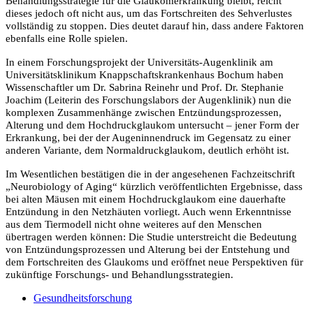
Behandlungsstrategie für die Glaukomerkrankung bleibt, reicht
dieses jedoch oft nicht aus, um das Fortschreiten des Sehverlustes
vollständig zu stoppen. Dies deutet darauf hin, dass andere Faktoren
ebenfalls eine Rolle spielen.
In einem Forschungsprojekt der Universitäts-Augenklinik am
Universitätsklinikum Knappschaftskrankenhaus Bochum haben
Wissenschaftler um Dr. Sabrina Reinehr und Prof. Dr. Stephanie
Joachim (Leiterin des Forschungslabors der Augenklinik) nun die
komplexen Zusammenhänge zwischen Entzündungsprozessen,
Alterung und dem Hochdruckglaukom untersucht – jener Form der
Erkrankung, bei der der Augeninnendruck im Gegensatz zu einer
anderen Variante, dem Normaldruckglaukom, deutlich erhöht ist.
Im Wesentlichen bestätigen die in der angesehenen Fachzeitschrift
„Neurobiology of Aging“ kürzlich veröffentlichten Ergebnisse, dass
bei alten Mäusen mit einem Hochdruckglaukom eine dauerhafte
Entzündung in den Netzhäuten vorliegt. Auch wenn Erkenntnisse
aus dem Tiermodell nicht ohne weiteres auf den Menschen
übertragen werden können: Die Studie unterstreicht die Bedeutung
von Entzündungsprozessen und Alterung bei der Entstehung und
dem Fortschreiten des Glaukoms und eröffnet neue Perspektiven für
zukünftige Forschungs- und Behandlungsstrategien.
Gesundheitsforschung