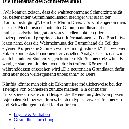
Die Intensität des Schmerzes sinkt
„Wir konnten zeigen, dass die wahrgenommene Schmerzintensität
bei bestehender Gummihandillusion niedriger war als in der
Kontrollbedingung“, berichtet Martin Diers. „Es wird angenommen,
dass der Mechanismus hinter der Gummihandillusion die
multisensorische Integration von visuellen, taktilen (hier
nozizeptiven) und proprioceptiven Informationen ist. Die Ergebnisse
legen nahe, dass die Wahrnehmung der Gummihand als Teil des
eigenen Körpers die Schmerzwahrnehmung reduziert.“ Ein weiterer
Faktor könnte das Phänomen der visuellen Analgesie sein, das wir
auch in anderen Studien zeigen konnten: Ein Schmerzreiz wird als
weniger stark empfunden, wenn der betroffene Körperteil
währenddessen angesehen wird „Die neuronalen Grundlagen dafür
sind aber noch weitestgehend unbekannt,“ so Diers.
Künftig könnte man sich die Erkenntnisse möglicherweise bei der
Therapie von Schmerzen zunutze machen. Ein denkbarer
Einsatzbereich wäre zum Beispiel die Behandlung des Komplexen
regionalen Schmerzsyndroms, bei dem typischerweise Schmerzen
und Schwellungen in der Hand auftreten.
Psyche & Verhalten
Gesundheitsforschung