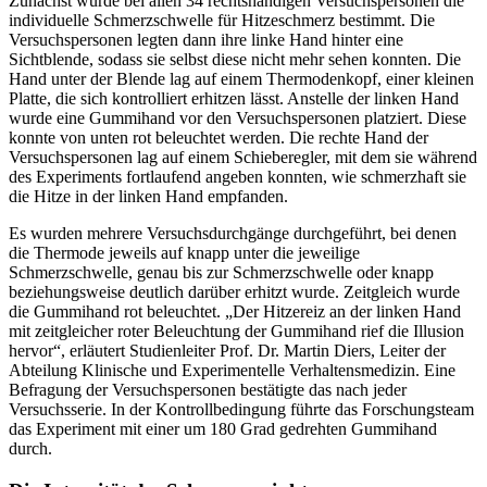
Zunächst wurde bei allen 34 rechtshändigen Versuchspersonen die
individuelle Schmerzschwelle für Hitzeschmerz bestimmt. Die
Versuchspersonen legten dann ihre linke Hand hinter eine
Sichtblende, sodass sie selbst diese nicht mehr sehen konnten. Die
Hand unter der Blende lag auf einem Thermodenkopf, einer kleinen
Platte, die sich kontrolliert erhitzen lässt. Anstelle der linken Hand
wurde eine Gummihand vor den Versuchspersonen platziert. Diese
konnte von unten rot beleuchtet werden. Die rechte Hand der
Versuchspersonen lag auf einem Schieberegler, mit dem sie während
des Experiments fortlaufend angeben konnten, wie schmerzhaft sie
die Hitze in der linken Hand empfanden.
Es wurden mehrere Versuchsdurchgänge durchgeführt, bei denen
die Thermode jeweils auf knapp unter die jeweilige
Schmerzschwelle, genau bis zur Schmerzschwelle oder knapp
beziehungsweise deutlich darüber erhitzt wurde. Zeitgleich wurde
die Gummihand rot beleuchtet. „Der Hitzereiz an der linken Hand
mit zeitgleicher roter Beleuchtung der Gummihand rief die Illusion
hervor“, erläutert Studienleiter Prof. Dr. Martin Diers, Leiter der
Abteilung Klinische und Experimentelle Verhaltensmedizin. Eine
Befragung der Versuchspersonen bestätigte das nach jeder
Versuchsserie. In der Kontrollbedingung führte das Forschungsteam
das Experiment mit einer um 180 Grad gedrehten Gummihand
durch.