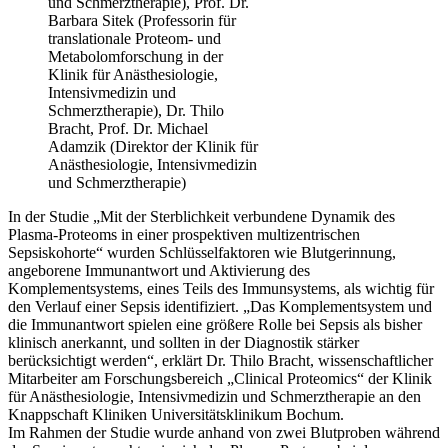
und Schmerztherapie), Prof. Dr.
Barbara Sitek (Professorin für
translationale Proteom- und
Metabolomforschung in der
Klinik für Anästhesiologie,
Intensivmedizin und
Schmerztherapie), Dr. Thilo
Bracht, Prof. Dr. Michael
Adamzik (Direktor der Klinik für
Anästhesiologie, Intensivmedizin
und Schmerztherapie)
In der Studie „Mit der Sterblichkeit verbundene Dynamik des
Plasma-Proteoms in einer prospektiven multizentrischen
Sepsiskohorte“ wurden Schlüsselfaktoren wie Blutgerinnung,
angeborene Immunantwort und Aktivierung des
Komplementsystems, eines Teils des Immunsystems, als wichtig für
den Verlauf einer Sepsis identifiziert. „Das Komplementsystem und
die Immunantwort spielen eine größere Rolle bei Sepsis als bisher
klinisch anerkannt, und sollten in der Diagnostik stärker
berücksichtigt werden“, erklärt Dr. Thilo Bracht, wissenschaftlicher
Mitarbeiter am Forschungsbereich „Clinical Proteomics“ der Klinik
für Anästhesiologie, Intensivmedizin und Schmerztherapie an den
Knappschaft Kliniken Universitätsklinikum Bochum.
Im Rahmen der Studie wurde anhand von zwei Blutproben während