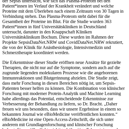
der Sepsis untersucht, wie sich das Plasma-Proteom bei den
Patient*innen im Verlauf der Krankheit verändert und welche
Proteine mit dem Überleben nach einem Zeitraum von 30 Tagen in
Verbindung stehen. Das Plasma-Proteom steht dabei für die
Gesamtheit der Proteine im Blut. Für die Studie wurden 363
Patient*innen in fünf Universitätskliniken in Deutschland
untersucht, darunter in den Knappschaft Kliniken
Universitätsklinikum Bochum. Diese wurden im Rahmen der
Projekte SepsisDataNet.NRW und CovidDataNet.NRW rekrutiert,
die von der Klinik für Anästhesiologie, Intensivmedizin und
Schmerztherapie koordiniert werden.
Die Erkenntnisse dieser Studie eröffnen neue Ansätze für gezielte
Therapien, die nicht nur auf die Symptome, sondern auch auf die
zugrunde liegenden molekularen Prozesse wie die angeborenen
Immunreaktionen und Blutgerinnung abzielen. Die Studie zeigt,
dass mehr Forschung in diesen Bereichen nötig ist, um Sepsis-
Patienten besser helfen zu können. Die Kombination von klinischer
Forschung mit moderner Protein-Analytik und Machine Learning
habe allerdings das Potential, entscheidende Erkenntnisse zur
Verbesserung der Behandlung zu liefern, so Dr. Bracht. „Daher
freuen wir uns besonders, dass wir unsere Ergebnisse in einem so
bekannten Journal wie eBioMedicine veröffentlichen konnten.“
eBioMedicine ist eine Open-Access-Zeitschrift, die sich unter
anderem mit Grundlagenforschung und klinischer Forschung