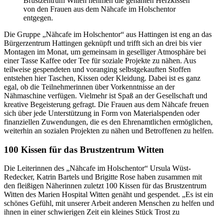
Brustzentrum Witten nehmen die genähten Herzkissen
von den Frauen aus dem Nähcafe im Holschentor
entgegen.
Die Gruppe „Nähcafe im Holschentor“ aus Hattingen ist eng an das
Bürgerzentrum Hattingen geknüpft und trifft sich an drei bis vier
Montagen im Monat, um gemeinsam in geselliger Atmosphäre bei
einer Tasse Kaffee oder Tee für soziale Projekte zu nähen. Aus
teilweise gespendeten und voranging selbstgekauften Stoffen
entstehen hier Taschen, Kissen oder Kleidung. Dabei ist es ganz
egal, ob die Teilnehmerinnen über Vorkenntnisse an der
Nähmaschine verfügen. Vielmehr ist Spaß an der Gesellschaft und
kreative Begeisterung gefragt. Die Frauen aus dem Nähcafe freuen
sich über jede Unterstützung in Form von Materialspenden oder
finanziellen Zuwendungen, die es den Ehrenamtlichen ermöglichen,
weiterhin an sozialen Projekten zu nähen und Betroffenen zu helfen.
100 Kissen für das Brustzentrum Witten
Die Leiterinnen des „Nähcafe im Holschentor“ Ursula Wüst-
Redecker, Katrin Bartels und Brigitte Rose haben zusammen mit
den fleißigen Näherinnen zuletzt 100 Kissen für das Brustzentrum
Witten des Marien Hospital Witten genäht und gespendet. „Es ist ein
schönes Gefühl, mit unserer Arbeit anderen Menschen zu helfen und
ihnen in einer schwierigen Zeit ein kleines Stück Trost zu