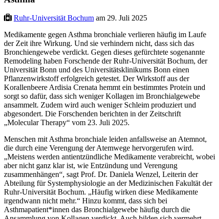
Ruhr-Universität Bochum
am 29. Juli 2025
Medikamente gegen Asthma bronchiale verlieren häufig im Laufe
der Zeit ihre Wirkung. Und sie verhindern nicht, dass sich das
Bronchiengewebe verdickt. Gegen dieses gefürchtete sogenannte
Remodeling haben Forschende der Ruhr-Universität Bochum, der
Universität Bonn und des Universitätsklinikums Bonn einen
Pflanzenwirkstoff erfolgreich getestet. Der Wirkstoff aus der
Korallenbeere Ardisia Crenata hemmt ein bestimmtes Protein und
sorgt so dafür, dass sich weniger Kollagen im Bronchialgewebe
ansammelt. Zudem wird auch weniger Schleim produziert und
abgesondert. Die Forschenden berichten in der Zeitschrift
„Molecular Therapy“ vom 23. Juli 2025.
Menschen mit Asthma bronchiale leiden anfallsweise an Atemnot,
die durch eine Verengung der Atemwege hervorgerufen wird.
„Meistens werden antientzündliche Medikamente verabreicht, wobei
aber nicht ganz klar ist, wie Entzündung und Verengung
zusammenhängen“, sagt Prof. Dr. Daniela Wenzel, Leiterin der
Abteilung für Systemphysiologie an der Medizinischen Fakultät der
Ruhr-Universität Bochum. „Häufig wirken diese Medikamente
irgendwann nicht mehr.“ Hinzu kommt, dass sich bei
Asthmapatient*innen das Bronchialgewebe häufig durch die
Ansammlung von Kollagen verdickt. Auch bilden sich vermehrt