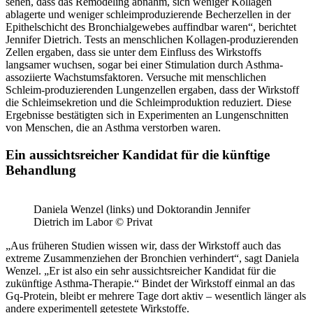
sehen, dass das Remodeling abnahm, sich weniger Kollagen
ablagerte und weniger schleimproduzierende Becherzellen in der
Epithelschicht des Bronchialgewebes auffindbar waren“, berichtet
Jennifer Dietrich. Tests an menschlichen Kollagen-produzierenden
Zellen ergaben, dass sie unter dem Einfluss des Wirkstoffs
langsamer wuchsen, sogar bei einer Stimulation durch Asthma-
assoziierte Wachstumsfaktoren. Versuche mit menschlichen
Schleim-produzierenden Lungenzellen ergaben, dass der Wirkstoff
die Schleimsekretion und die Schleimproduktion reduziert. Diese
Ergebnisse bestätigten sich in Experimenten an Lungenschnitten
von Menschen, die an Asthma verstorben waren.
Ein aussichtsreicher Kandidat für die künftige
Behandlung
Daniela Wenzel (links) und Doktorandin Jennifer
Dietrich im Labor © Privat
„Aus früheren Studien wissen wir, dass der Wirkstoff auch das
extreme Zusammenziehen der Bronchien verhindert“, sagt Daniela
Wenzel. „Er ist also ein sehr aussichtsreicher Kandidat für die
zukünftige Asthma-Therapie.“ Bindet der Wirkstoff einmal an das
Gq-Protein, bleibt er mehrere Tage dort aktiv – wesentlich länger als
andere experimentell getestete Wirkstoffe.