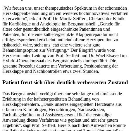
„Wir freuen uns, unser therapeutisches Spektrum in der schonenden
Herzklappenbehandlung um ein weiteres hochinnovatives Verfahren
zu erweitern“, erklärt Prof. Dr. Moritz Seiffert, Chefarzt der Klinik
für Kardiologie und Angiologie im Bergmannsheil. „Gerade für
ältere oder gesundheitlich eingeschränkte Patientinnen und
Patienten, für die eine kathetergestützte Klappenreparatur nicht
erfolgversprechend erscheint und eine offene Herzoperation zu
risikoreich wäre, steht uns jetzt eine weitere sehr gute
Behandlungsoption zur Verfügung.“ Der Eingriff wurde vom
Herzteam unter Leitung von Prof. Seiffert und Dr. Wael Elsayed im
Hybrid-Operationssaal des Bergmannsheils durchgeführt. Die
gesamte Prozedur dauerte mit Vorbereitung, Positionierung der
Herzklappe und Nachkontrollen etwa zwei Stunden.
Patient freut sich über deutlich verbesserten Zustand
Das Bergmannsheil verfügt über eine sehr lange und umfassende
Erfahrung in der kathetergestützten Behandlung von
Herzklappenfehlern. „Dank unseres eingespielten Herzteams aus
erfahrenen Kardiologen, Herzchirurgen, Narkoseärzten,
Fachpflegekräften und Assistenzpersonal lief die erstmalige
Anwendung dieses Verfahrens wie geplant und mit sehr gutem
Ergebnis“, sagt Prof. Seiffert. Bereits nach dem Aufwachen konnte
der Patient wieder mobilisiert werden, zwei Tage später verließ er