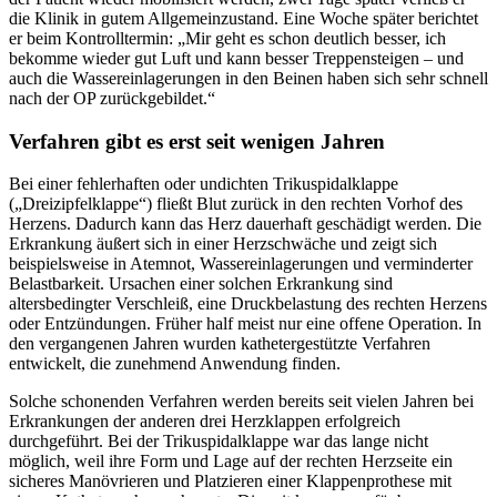
die Klinik in gutem Allgemeinzustand. Eine Woche später berichtet
er beim Kontrolltermin: „Mir geht es schon deutlich besser, ich
bekomme wieder gut Luft und kann besser Treppensteigen – und
auch die Wassereinlagerungen in den Beinen haben sich sehr schnell
nach der OP zurückgebildet.“
Verfahren gibt es erst seit wenigen Jahren
Bei einer fehlerhaften oder undichten Trikuspidalklappe
(„Dreizipfelklappe“) fließt Blut zurück in den rechten Vorhof des
Herzens. Dadurch kann das Herz dauerhaft geschädigt werden. Die
Erkrankung äußert sich in einer Herzschwäche und zeigt sich
beispielsweise in Atemnot, Wassereinlagerungen und verminderter
Belastbarkeit. Ursachen einer solchen Erkrankung sind
altersbedingter Verschleiß, eine Druckbelastung des rechten Herzens
oder Entzündungen. Früher half meist nur eine offene Operation. In
den vergangenen Jahren wurden kathetergestützte Verfahren
entwickelt, die zunehmend Anwendung finden.
Solche schonenden Verfahren werden bereits seit vielen Jahren bei
Erkrankungen der anderen drei Herzklappen erfolgreich
durchgeführt. Bei der Trikuspidalklappe war das lange nicht
möglich, weil ihre Form und Lage auf der rechten Herzseite ein
sicheres Manövrieren und Platzieren einer Klappenprothese mit