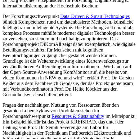
Dr. Jörg Frochte, Vizepräsident für Forschung, Digitalisierung &
Internationalisierung an der Hochschule Bochum.
Der Forschungsschwerpunkt
Data-Driven & Smart Technologies
bündelt Kompetenzen rund um datenbasierte Methoden, künstliche
Intelligenz und intelligente Systeme. Die Forschung zielt darauf ab,
komplexe Prozesse mithilfe moderner digitaler Technologien besser
zu verstehen, zu steuern und nachhaltig zu optimieren. Das
Forschungsprojekt DiKomAll zeigt dabei exemplarisch, wie digitale
Beteiligungsverfahren für Menschen mit kognitiven
Beeinträchtigungen zugänglicher gestaltet werden können.
Grundlage ist die Weiterentwicklung eines Kartenwerkzeugs zur
verständlicheren Aufbereitung von Informationen. „Wir bauen auf
der Open-Source-Anwendung KomMonitor auf, die bereits von
vielen Kommunen in NRW genutzt wird“, erklärt Prof. Dr. Carsten
Keßler aus dem Fachbereich Geodäsie, der das Projekt gemeinsam
mit Verbundkoordinatorin Prof. Dr. Heike Köckler aus den
Gesundheitswissenschaften betreut.
Fragen der nachhaltigen Nutzung von Ressourcen über den
gesamten Lebenszyklus von Produkten stehen im
Forschungsschwerpunkt
Resources & Sustainability
im Mittelpunkt.
Ein Beispiel hierfür ist das Projekt KREISRAD, das unter der
Leitung von Prof. Dr. Semih Severengiz am Labor für
Nachhaltigkeit in der Technik am Fachbereich Elektrotechnik und
Informatik, unterschiedliche End-of-Life-Strategien für E-