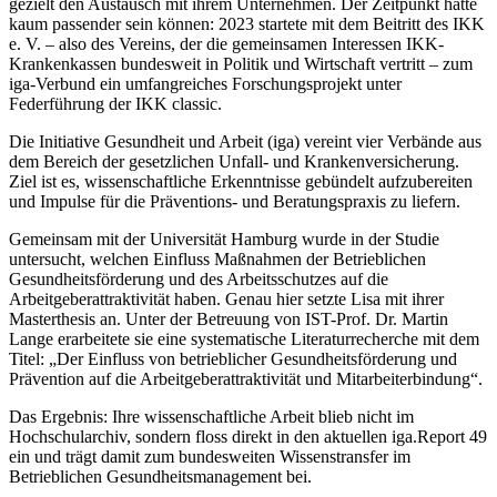
gezielt den Austausch mit ihrem Unternehmen. Der Zeitpunkt hätte
kaum passender sein können: 2023 startete mit dem Beitritt des IKK
e. V. – also des Vereins, der die gemeinsamen Interessen IKK-
Krankenkassen bundesweit in Politik und Wirtschaft vertritt – zum
iga-Verbund ein umfangreiches Forschungsprojekt unter
Federführung der IKK classic.
Die Initiative Gesundheit und Arbeit (iga) vereint vier Verbände aus
dem Bereich der gesetzlichen Unfall- und Krankenversicherung.
Ziel ist es, wissenschaftliche Erkenntnisse gebündelt aufzubereiten
und Impulse für die Präventions- und Beratungspraxis zu liefern.
Gemeinsam mit der Universität Hamburg wurde in der Studie
untersucht, welchen Einfluss Maßnahmen der Betrieblichen
Gesundheitsförderung und des Arbeitsschutzes auf die
Arbeitgeberattraktivität haben. Genau hier setzte Lisa mit ihrer
Masterthesis an. Unter der Betreuung von IST-Prof. Dr. Martin
Lange erarbeitete sie eine systematische Literaturrecherche mit dem
Titel: „Der Einfluss von betrieblicher Gesundheitsförderung und
Prävention auf die Arbeitgeberattraktivität und Mitarbeiterbindung“.
Das Ergebnis: Ihre wissenschaftliche Arbeit blieb nicht im
Hochschularchiv, sondern floss direkt in den aktuellen iga.Report 49
ein und trägt damit zum bundesweiten Wissenstransfer im
Betrieblichen Gesundheitsmanagement bei.