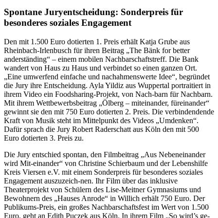
Spontane Juryentscheidung: Sonderpreis für
besonderes soziales Engagement
Den mit 1.500 Euro dotierten 1. Preis erhält Katja Grube aus
Rheinbach-Irlenbusch für ihren Beitrag „The Bänk for better
anderständing“ – einem mobilen Nachbarschaftstreff. Die Bank
wandert von Haus zu Haus und verbindet so einen ganzen Ort.
„Eine umwerfend einfache und nachahmenswerte Idee“, begründet
die Jury ihre Entscheidung. Ayla Yildiz aus Wuppertal portraitiert in
ihrem Video ein Foodsharing-Projekt, von Nach-barn für Nachbarn.
Mit ihrem Wettbewerbsbeitrag „Ölberg – miteinander, füreinander“
gewinnt sie den mit 750 Euro dotierten 2. Preis. Die verbindendende
Kraft von Musik steht im Mittelpunkt des Videos „Umdenken“.
Dafür sprach die Jury Robert Raderschatt aus Köln den mit 500
Euro dotierten 3. Preis zu.
Die Jury entschied spontan, den Filmbeitrag „Aus Nebeneinander
wird Mit-einander“ von Christine Schierbaum und der Lebenshilfe
Kreis Viersen e.V. mit einem Sonderpreis für besonderes soziales
Engagement auszuzeich-nen. Ihr Film über das inklusive
Theaterprojekt von Schülern des Lise-Meitner Gymnasiums und
Bewohnern des „Hauses Anrode“ in Willich erhält 750 Euro. Der
Publikums-Preis, ein großes Nachbarschaftsfest im Wert von 1.500
Euro, geht an Edith Puczek aus Köln. In ihrem Film „So wird’s ge-