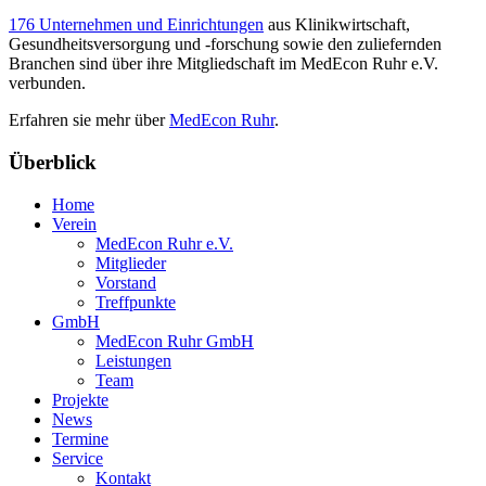
176 Unternehmen und Einrichtungen
aus Klinikwirtschaft,
Gesundheitsversorgung und -forschung sowie den zuliefernden
Branchen sind über ihre Mitgliedschaft im MedEcon Ruhr e.V.
verbunden.
Erfahren sie mehr über
MedEcon Ruhr
.
Überblick
Home
Verein
MedEcon Ruhr e.V.
Mitglieder
Vorstand
Treffpunkte
GmbH
MedEcon Ruhr GmbH
Leistungen
Team
Projekte
News
Termine
Service
Kontakt