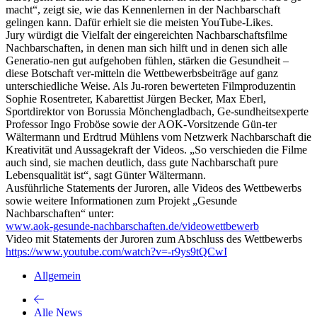
macht“, zeigt sie, wie das Kennenlernen in der Nachbarschaft
gelingen kann. Dafür erhielt sie die meisten YouTube-Likes.
Jury würdigt die Vielfalt der eingereichten Nachbarschaftsfilme
Nachbarschaften, in denen man sich hilft und in denen sich alle
Generatio-nen gut aufgehoben fühlen, stärken die Gesundheit –
diese Botschaft ver-mitteln die Wettbewerbsbeiträge auf ganz
unterschiedliche Weise. Als Ju-roren bewerteten Filmproduzentin
Sophie Rosentreter, Kabarettist Jürgen Becker, Max Eberl,
Sportdirektor von Borussia Mönchengladbach, Ge-sundheitsexperte
Professor Ingo Froböse sowie der AOK-Vorsitzende Gün-ter
Wältermann und Erdtrud Mühlens vom Netzwerk Nachbarschaft die
Kreativität und Aussagekraft der Videos. „So verschieden die Filme
auch sind, sie machen deutlich, dass gute Nachbarschaft pure
Lebensqualität ist“, sagt Günter Wältermann.
Ausführliche Statements der Juroren, alle Videos des Wettbewerbs
sowie weitere Informationen zum Projekt „Gesunde
Nachbarschaften“ unter:
www.aok-gesunde-nachbarschaften.de/videowettbewerb
Video mit Statements der Juroren zum Abschluss des Wettbewerbs
https://www.youtube.com/watch?v=-r9ys9tQCwI
Allgemein
Alle News