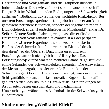
Herzinfarkte und Schlaganfälle sind die Haupttodesursache in
Industrieländern. Doch wie gefährdet sind Personen, die sich für
längere Zeit im Weltall unter den Bedingungen der Schwerelosigkeit
aufhalten? „Bluthochdruck ist hier der wichtigste Risikofaktor. Bei
unserem Forschungsexperiment stand jedoch nicht der am Arm
gemessene periphere Blutdruck, sondern der sogenannte zentrale
Bluthochdruck in der Hauptschlagader im Mittelpunkt“, erklärt Dr.
Seibert. Neuere Studien haben gezeigt, dass dieser für die
Entstehung von Schlaganfällen relevanter ist als der periphere
Blutdruck. „Unsere Experimente sollen erste Einblicke in den
Einfluss der Schwerkraft auf den zentralen Bluthochdruck
gewähren“, so der Oberarzt. Dazu mussten er und sein
Forschungsteam sich nicht gleich ins All begeben: Das
Forschungsprojekt fand während mehrerer Parabelflüge statt, die
einige Sekunden der Schwerelosigkeit erzeugten. Die Auswertung
der Messungen ergab, dass der zentrale Blutdruck in der
Schwerelosigkeit bei den Testpersonen ansteigt, was ein erhöhtes
Schlaganfallrisiko darstellt. Das innovative Ergebnis kann dafür
genutzt werden, das Risiko für Herz-Kreislauf-Erkrankungen bei
Astronauten besser einzuschätzen und medizinische
Untersuchungen während des Aufenthalts in der Schwerelosigkeit
zu optimieren.
Studie über den „Weißkittel-Effekt“