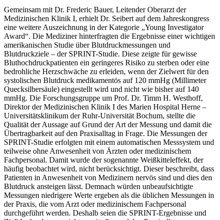
Gemeinsam mit Dr. Frederic Bauer, Leitender Oberarzt der
Medizinischen Klinik I, erhielt Dr. Seibert auf dem Jahreskongress
eine weitere Auszeichnung in der Kategorie „Young Investigator
Award“. Die Mediziner hinterfragten die Ergebnisse einer wichtigen
amerikanischen Studie über Blutdruckmessungen und
Blutdruckziele – der SPRINT-Studie. Diese zeigte für gewisse
Bluthochdruckpatienten ein geringeres Risiko zu sterben oder eine
bedrohliche Herzschwäche zu erleiden, wenn der Zielwert für den
systolischen Blutdruck medikamentös auf 120 mmHg (Millimeter
Quecksilbersäule) eingestellt wird und nicht wie bisher auf 140
mmHg. Die Forschungsgruppe um Prof. Dr. Timm H. Westhoff,
Direktor der Medizinischen Klinik I des Marien Hospital Herne –
Universitätsklinikum der Ruhr-Universität Bochum, stellte die
Qualität der Aussage auf Grund der Art der Messung und damit die
Übertragbarkeit auf den Praxisalltag in Frage. Die Messungen der
SPRINT-Studie erfolgten mit einem automatischen Messsystem und
teilweise ohne Anwesenheit von Ärzten oder medizinischem
Fachpersonal. Damit wurde der sogenannte Weißkitteleffekt, der
häufig beobachtet wird, nicht berücksichtigt. Dieser beschreibt, dass
Patienten in Anwesenheit von Medizinern nervös sind und dies den
Blutdruck ansteigen lässt. Demnach würden unbeaufsichtigte
Messungen niedrigere Werte ergeben als die üblichen Messungen in
der Praxis, die vom Arzt oder medizinischem Fachpersonal
durchgeführt werden. Deshalb seien die SPRINT-Ergebnisse und