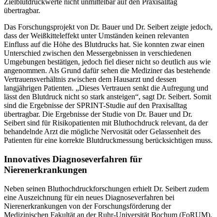
Zielblutdruckwerte nicht unmittelbar auf den Praxisalltag
übertragbar.
Das Forschungsprojekt von Dr. Bauer und Dr. Seibert zeigte jedoch,
dass der Weißkitteleffekt unter Umständen keinen relevanten
Einfluss auf die Höhe des Blutdrucks hat. Sie konnten zwar einen
Unterschied zwischen den Messergebnissen in verschiedenen
Umgebungen bestätigen, jedoch fiel dieser nicht so deutlich aus wie
angenommen. Als Grund dafür sehen die Mediziner das bestehende
Vertrauensverhältnis zwischen dem Hausarzt und dessen
langjährigen Patienten. „Dieses Vertrauen senkt die Aufregung und
lässt den Blutdruck nicht so stark ansteigen“, sagt Dr. Seibert. Somit
sind die Ergebnisse der SPRINT-Studie auf den Praxisalltag
übertragbar. Die Ergebnisse der Studie von Dr. Bauer und Dr.
Seibert sind für Risikopatienten mit Bluthochdruck relevant, da der
behandelnde Arzt die mögliche Nervosität oder Gelassenheit des
Patienten für eine korrekte Blutdruckmessung berücksichtigen muss.
Innovatives Diagnoseverfahren für
Nierenerkrankungen
Neben seinen Bluthochdruckforschungen erhielt Dr. Seibert zudem
eine Auszeichnung für ein neues Diagnoseverfahren bei
Nierenerkrankungen von der Forschungsförderung der
Medizinischen Fakultät an der Ruhr-Universität Bochum (FoRUM).