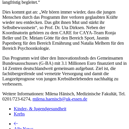
langfristig begleitet.“
Dies kommt gut an: „Wir hören immer wieder, dass die jungen
Menschen durch das Programm ihre verloren geglaubten Kräfte
wieder neu entdecken. Das gibt ihnen Mut und stärkt ihr
Selbstbewusstsein“, so Prof. Dr. Uta Dirksen. Neben der
Koordinatorin gehören zu dem CARE for CAYA-Team Ronja
Beller und Dr. Miriam Götte für den Bereich Sport, Jasmin
Papenberg für den Bereich Ernährung und Natalia Melhem für den
Bereich Psychoonkologie.
Das Programm wird über den Innovationsfonds des Gemeinsamen
Bundesausschusses (G-BA) mit 3.1 Millionen Euro finanziert und in
14 Zentren deutschlandweit gemeinsam aufgebaut. Ziel ist, die
fachübergreifende und vernetzte Versorgung und damit die
Langzeitprognose von jungen Krebsüberlebenden nachhaltig zu
verbessern.
Weitere Informationen: Milena Hänisch, Medizinische Fakultät, Tel.
0201/723-6274,
milena.haenisch@uk-essen.de
Kinder- & Jugendgesundheit
Krebs
Alle News