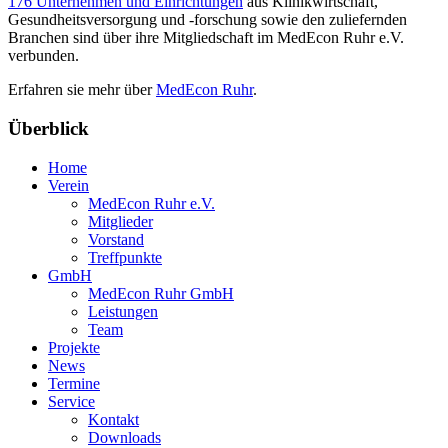
176 Unternehmen und Einrichtungen
aus Klinikwirtschaft,
Gesundheitsversorgung und -forschung sowie den zuliefernden
Branchen sind über ihre Mitgliedschaft im MedEcon Ruhr e.V.
verbunden.
Erfahren sie mehr über
MedEcon Ruhr
.
Überblick
Home
Verein
MedEcon Ruhr e.V.
Mitglieder
Vorstand
Treffpunkte
GmbH
MedEcon Ruhr GmbH
Leistungen
Team
Projekte
News
Termine
Service
Kontakt
Downloads