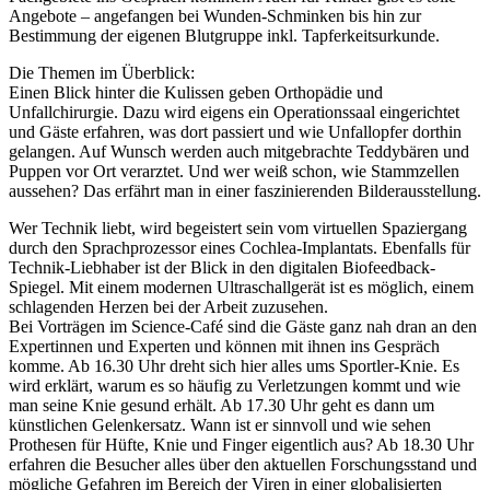
Angebote – angefangen bei Wunden-Schminken bis hin zur
Bestimmung der eigenen Blutgruppe inkl. Tapferkeitsurkunde.
Die Themen im Überblick:
Einen Blick hinter die Kulissen geben Orthopädie und
Unfallchirurgie. Dazu wird eigens ein Operationssaal eingerichtet
und Gäste erfahren, was dort passiert und wie Unfallopfer dorthin
gelangen. Auf Wunsch werden auch mitgebrachte Teddybären und
Puppen vor Ort verarztet. Und wer weiß schon, wie Stammzellen
aussehen? Das erfährt man in einer faszinierenden Bilderausstellung.
Wer Technik liebt, wird begeistert sein vom virtuellen Spaziergang
durch den Sprachprozessor eines Cochlea-Implantats. Ebenfalls für
Technik-Liebhaber ist der Blick in den digitalen Biofeedback-
Spiegel. Mit einem modernen Ultraschallgerät ist es möglich, einem
schlagenden Herzen bei der Arbeit zuzusehen.
Bei Vorträgen im Science-Café sind die Gäste ganz nah dran an den
Expertinnen und Experten und können mit ihnen ins Gespräch
komme. Ab 16.30 Uhr dreht sich hier alles ums Sportler-Knie. Es
wird erklärt, warum es so häufig zu Verletzungen kommt und wie
man seine Knie gesund erhält. Ab 17.30 Uhr geht es dann um
künstlichen Gelenkersatz. Wann ist er sinnvoll und wie sehen
Prothesen für Hüfte, Knie und Finger eigentlich aus? Ab 18.30 Uhr
erfahren die Besucher alles über den aktuellen Forschungsstand und
mögliche Gefahren im Bereich der Viren in einer globalisierten