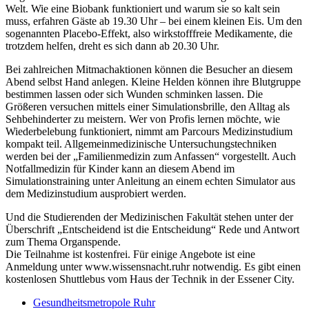
Welt. Wie eine Biobank funktioniert und warum sie so kalt sein
muss, erfahren Gäste ab 19.30 Uhr – bei einem kleinen Eis. Um den
sogenannten Placebo-Effekt, also wirkstofffreie Medikamente, die
trotzdem helfen, dreht es sich dann ab 20.30 Uhr.
Bei zahlreichen Mitmachaktionen können die Besucher an diesem
Abend selbst Hand anlegen. Kleine Helden können ihre Blutgruppe
bestimmen lassen oder sich Wunden schminken lassen. Die
Größeren versuchen mittels einer Simulationsbrille, den Alltag als
Sehbehinderter zu meistern. Wer von Profis lernen möchte, wie
Wiederbelebung funktioniert, nimmt am Parcours Medizinstudium
kompakt teil. Allgemeinmedizinische Untersuchungstechniken
werden bei der „Familienmedizin zum Anfassen“ vorgestellt. Auch
Notfallmedizin für Kinder kann an diesem Abend im
Simulationstraining unter Anleitung an einem echten Simulator aus
dem Medizinstudium ausprobiert werden.
Und die Studierenden der Medizinischen Fakultät stehen unter der
Überschrift „Entscheidend ist die Entscheidung“ Rede und Antwort
zum Thema Organspende.
Die Teilnahme ist kostenfrei. Für einige Angebote ist eine
Anmeldung unter www.wissensnacht.ruhr notwendig. Es gibt einen
kostenlosen Shuttlebus vom Haus der Technik in der Essener City.
Gesundheitsmetropole Ruhr