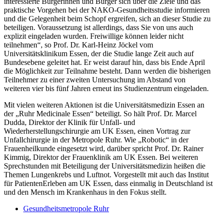
interessierte Bürgerinnen und Bürger sich über die Ziele und das
praktische Vorgehen bei der NAKO-Gesundheitsstudie informieren
und die Gelegenheit beim Schopf ergreifen, sich an dieser Studie zu
beteiligen. Voraussetzung ist allerdings, dass Sie von uns auch
explizit eingeladen wurden. Freiwillige können leider nicht
teilnehmen“, so Prof. Dr. Karl-Heinz Jöckel vom
Universitätsklinikum Essen, der die Studie lange Zeit auch auf
Bundesebene geleitet hat. Er weist darauf hin, dass bis Ende April
die Möglichkeit zur Teilnahme besteht. Dann werden die bisherigen
Teilnehmer zu einer zweiten Untersuchung im Abstand von
weiteren vier bis fünf Jahren erneut ins Studienzentrum eingeladen.
Mit vielen weiteren Aktionen ist die Universitätsmedizin Essen an
der „Ruhr Medicinale Essen“ beteiligt. So hält Prof. Dr. Marcel
Dudda, Direktor der Klinik für Unfall- und
Wiederherstellungschirurgie am UK Essen, einen Vortrag zur
Unfallchirurgie in der Metropole Ruhr. Wie „Robotic“ in der
Frauenheilkunde eingesetzt wird, darüber spricht Prof. Dr. Rainer
Kimmig, Direktor der Frauenklinik am UK Essen. Bei weiteren
Sprechstunden mit Beteiligung der Universitätsmedizin heißen die
Themen Lungenkrebs und Luftnot. Vorgestellt mit auch das Institut
für PatientenErleben am UK Essen, dass einmalig in Deutschland ist
und den Mensch im Krankenhaus in den Fokus stellt.
Gesundheitsmetropole Ruhr