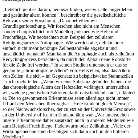
„Letztlich geht es darum, herauszufinden, wie wir alle länger leben
und gesünder altern können“, beschreibt er die gesellschaftliche
Relevanz seiner Forschung. „Dazu betreiben wir
Grundlagenforschung. Wir forschen also nicht am Menschen,
sondern hauptsächlich mit Modellorganismen wie Hefe und
Fruchtfliege. Wir beobachten zum Beispiel den zellulären
Reinigungsprozess Autophagie. Wie werden alte, defekte oder
einfach nicht mehr benötigte Zellbestandteile abgebaut und
unschädlich gemacht? Man kann die Autophagie auch als zellulären
Recyclingprozess betrachten, da durch den Abbau neue Rohstoffe
für die Zelle frei werden.“ In seinen Studien untersucht er das so
genannte „chronologische Altern“ von Hefezellen, also das Altern
von Zellen, die sich – im Gegensatz zu beispielsweise Stammzellen
– nicht mehr teilen. „Wenn wir eine Substanz gefunden haben, die
das chronologische Altern der Hefezellen verlängert, untersuchen
wir, welche genetischen Faktoren dafür entscheidend sind“, erläutert
er. Die so gewonnenen Erkenntnisse seien allerdings nicht immer
1:1 auf den Menschen übertragbar. „Hefe ist nicht gleich Mensch“,
so der Nachwuchsforscher, der zuletzt an der Universität Graz sowie
an der University of Kent in England tätig war. „Wir untersuchen
unsere Erkenntnisse daher zusätzlich auch in anderen Modellen wie
zum Beispiel Fruchtfliege, Fadenwurm oder Zellkultur. „Viele der
Wirkungsmechanismen bestätigen sich dann auch in den höheren
Modellen.“