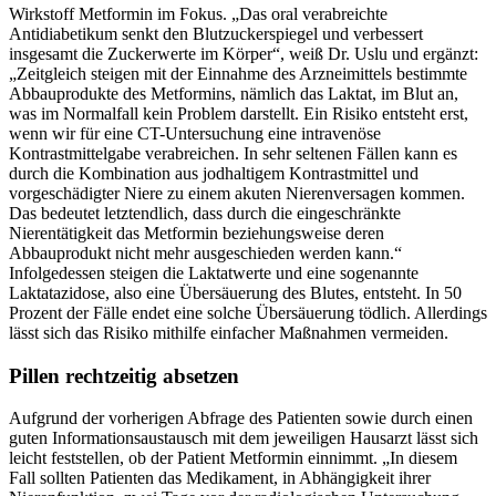
Wirkstoff Metformin im Fokus. „Das oral verabreichte
Antidiabetikum senkt den Blutzuckerspiegel und verbessert
insgesamt die Zuckerwerte im Körper“, weiß Dr. Uslu und ergänzt:
„Zeitgleich steigen mit der Einnahme des Arzneimittels bestimmte
Abbauprodukte des Metformins, nämlich das Laktat, im Blut an,
was im Normalfall kein Problem darstellt. Ein Risiko entsteht erst,
wenn wir für eine CT-Untersuchung eine intravenöse
Kontrastmittelgabe verabreichen. In sehr seltenen Fällen kann es
durch die Kombination aus jodhaltigem Kontrastmittel und
vorgeschädigter Niere zu einem akuten Nierenversagen kommen.
Das bedeutet letztendlich, dass durch die eingeschränkte
Nierentätigkeit das Metformin beziehungsweise deren
Abbauprodukt nicht mehr ausgeschieden werden kann.“
Infolgedessen steigen die Laktatwerte und eine sogenannte
Laktatazidose, also eine Übersäuerung des Blutes, entsteht. In 50
Prozent der Fälle endet eine solche Übersäuerung tödlich. Allerdings
lässt sich das Risiko mithilfe einfacher Maßnahmen vermeiden.
Pillen rechtzeitig absetzen
Aufgrund der vorherigen Abfrage des Patienten sowie durch einen
guten Informationsaustausch mit dem jeweiligen Hausarzt lässt sich
leicht feststellen, ob der Patient Metformin einnimmt. „In diesem
Fall sollten Patienten das Medikament, in Abhängigkeit ihrer