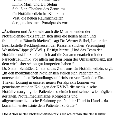
Klinik Marl, und Dr. Stefan
Schüßler, Chefarzt des Zentrums
für Notfallmedizin im Klinikum
Vest, die neuen Räumlichkeiten
der gemeinsamen Portalpraxis vor.
„Ärztinnen und Ärzte wie auch die Mitarbeitenden der
Notfalldienst-Praxis freuen sich über die neuen hellen und
freundlichen Räumlichkeiten“, sagt Dr. Werner Seibel, Leiter der
Bezirksstelle Recklinghausen der Kassenärztlichen Vereinigung
Westfalen-Lippe (KVWL). Er fügt hinzu: „Und das Team der
Notfalldienst-Praxis freut sich auf die Zusammenarbeit mit der
Paracelsus-Klinik, vor allem mit dem Team der Unfallambulanz, mit
dem wir bisher schon gut kooperiert haben.“
Dr. Stefan Schüßler, Chefarzt des Zentrums für Notfallmedizin, sagt:
„In den medizinischen Notdiensten stellen sich Patienten mit
unterschiedlichen Behandlungsbedürfnissen vor. Dank der Ein-
Theken-Lösung in unserer neuen Portalpraxis können wir
gemeinsam mit den Kollegen der KVWL die medizinische
Notfallversorgung der Patienten so einfach und schnell wie möglich
gestalten. Notfallmedizinische Kompetenz und
allgemeinmedizinische Erfahrung greifen hier Hand in Hand – das
kommt in erster Linie dem Patienten zu Gute.“
Die Adresse der Notfalldienst-Praxis ist weiterhin die der Klinik: