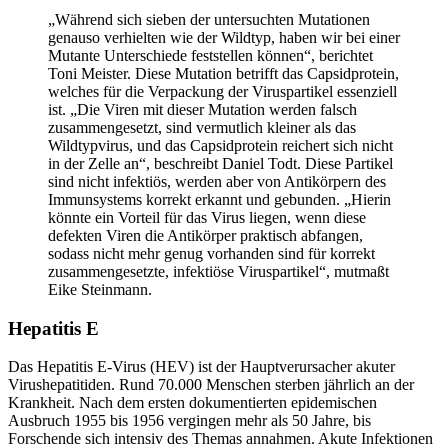
„Während sich sieben der untersuchten Mutationen
genauso verhielten wie der Wildtyp, haben wir bei einer
Mutante Unterschiede feststellen können“, berichtet
Toni Meister. Diese Mutation betrifft das Capsidprotein,
welches für die Verpackung der Viruspartikel essenziell
ist. „Die Viren mit dieser Mutation werden falsch
zusammengesetzt, sind vermutlich kleiner als das
Wildtypvirus, und das Capsidprotein reichert sich nicht
in der Zelle an“, beschreibt Daniel Todt. Diese Partikel
sind nicht infektiös, werden aber von Antikörpern des
Immunsystems korrekt erkannt und gebunden. „Hierin
könnte ein Vorteil für das Virus liegen, wenn diese
defekten Viren die Antikörper praktisch abfangen,
sodass nicht mehr genug vorhanden sind für korrekt
zusammengesetzte, infektiöse Viruspartikel“, mutmaßt
Eike Steinmann.
Hepatitis E
Das Hepatitis E-Virus (HEV) ist der Hauptverursacher akuter
Virushepatitiden. Rund 70.000 Menschen sterben jährlich an der
Krankheit. Nach dem ersten dokumentierten epidemischen
Ausbruch 1955 bis 1956 vergingen mehr als 50 Jahre, bis
Forschende sich intensiv des Themas annahmen. Akute Infektionen