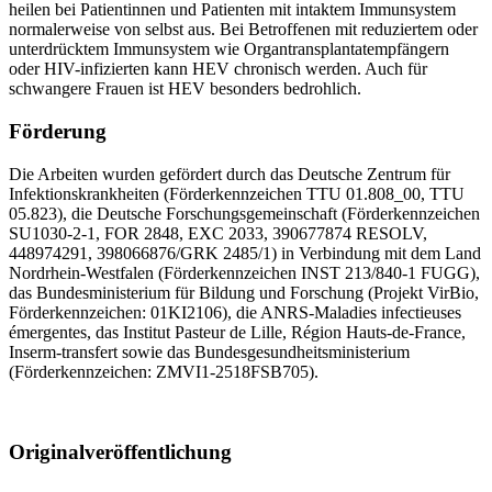
heilen bei Patientinnen und Patienten mit intaktem Immunsystem
normalerweise von selbst aus. Bei Betroffenen mit reduziertem oder
unterdrücktem Immunsystem wie Organtransplantatempfängern
oder HIV-infizierten kann HEV chronisch werden. Auch für
schwangere Frauen ist HEV besonders bedrohlich.
Förderung
Die Arbeiten wurden gefördert durch das Deutsche Zentrum für
Infektionskrankheiten (Förderkennzeichen TTU 01.808_00, TTU
05.823), die Deutsche Forschungsgemeinschaft (Förderkennzeichen
SU1030-2-1, FOR 2848, EXC 2033, 390677874 RESOLV,
448974291, 398066876/GRK 2485/1) in Verbindung mit dem Land
Nordrhein-Westfalen (Förderkennzeichen INST 213/840-1 FUGG),
das Bundesministerium für Bildung und Forschung (Projekt VirBio,
Förderkennzeichen: 01KI2106), die ANRS-Maladies infectieuses
émergentes, das Institut Pasteur de Lille, Région Hauts-de-France,
Inserm-transfert sowie das Bundesgesundheitsministerium
(Förderkennzeichen: ZMVI1-2518FSB705).
Originalveröffentlichung