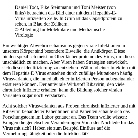
Daniel Todt, Eike Steinmann und Toni Meister (von
links) betrachten das Bild einer mit dem Hepatitis-E-
Virus infizierten Zelle. In Grün ist das Capsidprotein zu
sehen, in Blau der Zellkern.
© Abteilung für Molekulare und Medizinische
Virologie
Ein wichtiger Abwehrmechanismus gegen virale Infektionen in
unserem Körper sind besondere Eiweiße, die Antikörper. Diese
binden spezifisch meist an Oberflächenproteine des Virus, um dieses
unschädlich zu machen. Aber Viren haben Strategien entwickelt,
sich dieser Identifizierung zu entziehen. Während einer Infektion mit
dem Hepatitis-E-Virus entstehen durch zufällige Mutationen häufig
Virusvarianten, die innerhalb einer infizierten Person nebeneinander
existieren können. Der antivirale Wirkstoff Ribavirin, den viele
chronisch Infizierte erhalten, kann die Bildung solcher viralen
Varianten sogar noch verstärken.
Acht solcher Virusvarianten aus Proben chronisch infizierter und mit
Ribavirin behandelter Patientinnen und Patienten schaute sich das
Forschungsteam im Labor genauer an. Das Team wollte wissen:
Bringen die genetischen Veränderungen Vor- oder Nachteile für das
Virus mit sich? Haben sie zum Beispiel Einfluss auf die
Vermehrungsfähigkeit oder die Infektiosität?