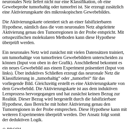
neuronales Netz liefert nicht nur eine Klassifikation, ob eine
Gewebeprobe tumorhaltig oder tumorfrei ist. Sie erzeugt zusätzlich
eine Aktivierungskarte des mikroskopischen Gewebebildes.
Die Aktivierungskarte orientiert sich an einer falsifizierbaren
Hypothese, nämlich dass die vom neuronalen Netz abgeleitete
Aktivierung genau den Tumorregionen in der Probe entspricht. Mit
ortsspezifischen molekularen Methoden kann diese Hypothese
überprüft werden.
Ein neuronales Netz wird zunächst mit vielen Datensätzen trainiert,
um tumorhaltige von tumorfreien Gewebebildern unterscheiden zu
können (Input von oben in der Grafik). Anschließend bekommt es
ein neues Gewebebild aus einem Experiment präsentiert (Input von
links). Über induktives Schließen erzeugt das neuronale Netz die
Klassifizierung in „tumorhaltig“ oder „tumorfrei“ für das
vorliegende Bild. Gleichzeitig erstellt es eine Aktivierungskarte von
dem Gewebebild. Die Aktivierungskarte ist aus dem induktiven
Lernprozess hervorgegangen und hat zunächst keinen Bezug zur
Realität. Dieser Bezug wird hergestellt durch die falsifizierbare
Hypothese, dass Bereiche mit hoher Aktivierung genau den
Tumorregionen in der Probe entsprechen. Diese Hypothese kann mit
weiteren Experimenten überprüft werden. Der Ansatz folgt somit
der deduktiven Logik.