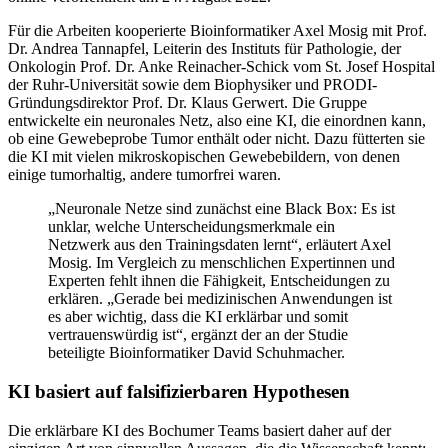
Für die Arbeiten kooperierte Bioinformatiker Axel Mosig mit Prof.
Dr. Andrea Tannapfel, Leiterin des Instituts für Pathologie, der
Onkologin Prof. Dr. Anke Reinacher-Schick vom St. Josef Hospital
der Ruhr-Universität sowie dem Biophysiker und PRODI-
Gründungsdirektor Prof. Dr. Klaus Gerwert. Die Gruppe
entwickelte ein neuronales Netz, also eine KI, die einordnen kann,
ob eine Gewebeprobe Tumor enthält oder nicht. Dazu fütterten sie
die KI mit vielen mikroskopischen Gewebebildern, von denen
einige tumorhaltig, andere tumorfrei waren.
„Neuronale Netze sind zunächst eine Black Box: Es ist
unklar, welche Unterscheidungsmerkmale ein
Netzwerk aus den Trainingsdaten lernt“, erläutert Axel
Mosig. Im Vergleich zu menschlichen Expertinnen und
Experten fehlt ihnen die Fähigkeit, Entscheidungen zu
erklären. „Gerade bei medizinischen Anwendungen ist
es aber wichtig, dass die KI erklärbar und somit
vertrauenswürdig ist“, ergänzt der an der Studie
beteiligte Bioinformatiker David Schuhmacher.
KI basiert auf falsifizierbaren Hypothesen
Die erklärbare KI des Bochumer Teams basiert daher auf der