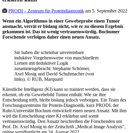
PRODI – Zentrum für Proteindiagnostik
am 5. September 2022
Wenn ein Algorithmus in einer Gewebeprobe einen Tumor
ausmacht, verrät er bislang nicht, wie er zu diesem Ergebnis
gekommen ist. Das ist wenig vertrauenswürdig. Bochumer
Forschende verfolgen daher einen neuen Ansatz.
Sie haben die scheinbar unvereinbare
induktive Vorgehensweise von maschinellem
Lernen mit deduktiver Logik
zusammengebracht: Stephanie Schörner,
Axel Mosig und David Schuhmacher (von
links). © RUB, Marquard
Künstliche Intelligenz (KI) kann so trainiert werden, dass sie
erkennt, ob ein Gewebebild Tumor enthält. Wie sie ihre
Entscheidung trifft, bleibt bislang jedoch verborgen. Ein Team des
Forschungszentrums für Protein-Diagnostik, kurz PRODI, der
Ruhr-Universität Bochum entwickelt einen neuen Ansatz: Mit ihm
wird die Entscheidung einer KI erklärbar und somit
vertrauenswürdig. Den Ansatz beschreiben die Forschenden um
Prof. Dr. Axel Mosig in der Zeitschrift „Medical Image Analysis“,
online veröffentlicht am 24. August 2022.