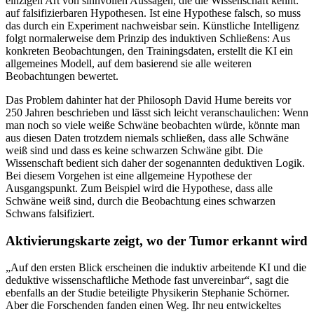
einzigen Art von sinnvollen Aussagen, die die Wissenschaft kennt:
auf falsifizierbaren Hypothesen. Ist eine Hypothese falsch, so muss
das durch ein Experiment nachweisbar sein. Künstliche Intelligenz
folgt normalerweise dem Prinzip des induktiven Schließens: Aus
konkreten Beobachtungen, den Trainingsdaten, erstellt die KI ein
allgemeines Modell, auf dem basierend sie alle weiteren
Beobachtungen bewertet.
Das Problem dahinter hat der Philosoph David Hume bereits vor
250 Jahren beschrieben und lässt sich leicht veranschaulichen: Wenn
man noch so viele weiße Schwäne beobachten würde, könnte man
aus diesen Daten trotzdem niemals schließen, dass alle Schwäne
weiß sind und dass es keine schwarzen Schwäne gibt. Die
Wissenschaft bedient sich daher der sogenannten deduktiven Logik.
Bei diesem Vorgehen ist eine allgemeine Hypothese der
Ausgangspunkt. Zum Beispiel wird die Hypothese, dass alle
Schwäne weiß sind, durch die Beobachtung eines schwarzen
Schwans falsifiziert.
Aktivierungskarte zeigt, wo der Tumor erkannt wird
„Auf den ersten Blick erscheinen die induktiv arbeitende KI und die
deduktive wissenschaftliche Methode fast unvereinbar“, sagt die
ebenfalls an der Studie beteiligte Physikerin Stephanie Schörner.
Aber die Forschenden fanden einen Weg. Ihr neu entwickeltes