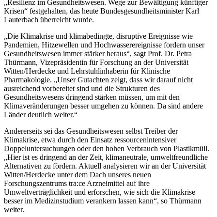
„Resilienz im Gesundheitswesen. Wege zur Bewältigung künftiger
Krisen“ festgehalten, das heute Bundesgesundheitsminister Karl
Lauterbach überreicht wurde.
„Die Klimakrise und klimabedingte, disruptive Ereignisse wie
Pandemien, Hitzewellen und Hochwasserereignisse fordern unser
Gesundheitswesen immer stärker heraus“, sagt Prof. Dr. Petra
Thürmann, Vizepräsidentin für Forschung an der Universität
Witten/Herdecke und Lehrstuhlinhaberin für Klinische
Pharmakologie. „Unser Gutachten zeigt, dass wir darauf nicht
ausreichend vorbereitet sind und die Strukturen des
Gesundheitswesens dringend stärken müssen, um mit den
Klimaveränderungen besser umgehen zu können. Da sind andere
Länder deutlich weiter.“
Andererseits sei das Gesundheitswesen selbst Treiber der
Klimakrise, etwa durch den Einsatz ressourcenintensiver
Doppeluntersuchungen oder den hohen Verbrauch von Plastikmüll.
„Hier ist es dringend an der Zeit, klimaneutrale, umweltfreundliche
Alternativen zu fördern. Aktuell analysieren wir an der Universität
Witten/Herdecke unter dem Dach unseres neuen
Forschungszentrums tra:ce Arzneimittel auf ihre
Umweltverträglichkeit und erforschen, wie sich die Klimakrise
besser im Medizinstudium verankern lassen kann“, so Thürmann
weiter.