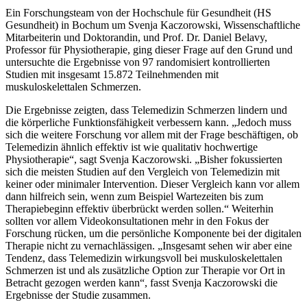
Ein Forschungsteam von der Hochschule für Gesundheit (HS
Gesundheit) in Bochum um Svenja Kaczorowski, Wissenschaftliche
Mitarbeiterin und Doktorandin, und Prof. Dr. Daniel Belavy,
Professor für Physiotherapie, ging dieser Frage auf den Grund und
untersuchte die Ergebnisse von 97 randomisiert kontrollierten
Studien mit insgesamt 15.872 Teilnehmenden mit
muskuloskelettalen Schmerzen.
Die Ergebnisse zeigten, dass Telemedizin Schmerzen lindern und
die körperliche Funktionsfähigkeit verbessern kann. „Jedoch muss
sich die weitere Forschung vor allem mit der Frage beschäftigen, ob
Telemedizin ähnlich effektiv ist wie qualitativ hochwertige
Physiotherapie“, sagt Svenja Kaczorowski. „Bisher fokussierten
sich die meisten Studien auf den Vergleich von Telemedizin mit
keiner oder minimaler Intervention. Dieser Vergleich kann vor allem
dann hilfreich sein, wenn zum Beispiel Wartezeiten bis zum
Therapiebeginn effektiv überbrückt werden sollen.“ Weiterhin
sollten vor allem Videokonsultationen mehr in den Fokus der
Forschung rücken, um die persönliche Komponente bei der digitalen
Therapie nicht zu vernachlässigen. „Insgesamt sehen wir aber eine
Tendenz, dass Telemedizin wirkungsvoll bei muskuloskelettalen
Schmerzen ist und als zusätzliche Option zur Therapie vor Ort in
Betracht gezogen werden kann“, fasst Svenja Kaczorowski die
Ergebnisse der Studie zusammen.