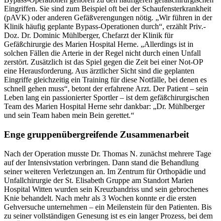
Eingriffen. Sie sind zum Beispiel oft bei der Schaufensterkrankheit
(pAVK) oder anderen Gefäßverengungen nötig. „Wir führen in der
Klinik häufig geplante Bypass-Operationen durch“, erzählt Priv.-
Doz. Dr. Dominic Mühlberger, Chefarzt der Klinik für
Gefäßchirurgie des Marien Hospital Herne. „Allerdings ist in
solchen Fällen die Arterie in der Regel nicht durch einen Unfall
zerstört. Zusätzlich ist das Spiel gegen die Zeit bei einer Not-OP
eine Herausforderung. Aus ärztlicher Sicht sind die geplanten
Eingriffe gleichzeitig ein Training für diese Notfälle, bei denen es
schnell gehen muss“, betont der erfahrene Arzt. Der Patient – sein
Leben lang ein passionierter Sportler – ist dem gefäßchirurgischen
Team des Marien Hospital Herne sehr dankbar: „Dr. Mühlberger
und sein Team haben mein Bein gerettet.“
Enge gruppenübergreifende Zusammenarbeit
Nach der Operation musste Dr. Thomas N. zunächst mehrere Tage
auf der Intensivstation verbringen. Dann stand die Behandlung
seiner weiteren Verletzungen an. Im Zentrum für Orthopädie und
Unfallchirurgie der St. Elisabeth Gruppe am Standort Marien
Hospital Witten wurden sein Kreuzbandriss und sein gebrochenes
Knie behandelt. Nach mehr als 3 Wochen konnte er die ersten
Gehversuche unternehmen – ein Meilenstein für den Patienten. Bis
zu seiner vollständigen Genesung ist es ein langer Prozess, bei dem