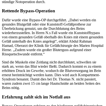
stündige Notoperation durch.
Rettende Bypass-Operation
Dafür wurde eine Bypass-OP durchgeführt. „Dabei werden ein
gesundes Blutgefäß oder eine Kunststoff-Gefäßprothese zur
Überbrückung genutzt, um die Durchblutung des Beins
wiederherzustellen. In Herrn N.s Fall wurde ein Kunststoffbypass
von einem gesunden Gefäß oberhalb des Knies mit einem gesunden
Gefäß unterhalb des Knies angelegt“, erklärt Abdul Rahman
Hamad, Oberarzt der Klinik für Gefäßchirurgie des Marien Hospital
Herne. „Zudem wurde ein großer Bluterguss aufgrund einer
Rissquetschwunde entfernt.“
Sind die Muskeln eine Zeitlang nicht durchblutet, schwellen sie
stark an, wenn das Blut wieder fließt. Dadurch kommt es zu einem
erhöhten Druck im Gewebe, wodurch die Blutversorgung im Bein
erneut beeinträchtigt werden kann. Dies wird auch Kompartment-
Syndrom benannt. Damit dies bei Dr. Thomas N. nicht passiert,
waren zudem zwei 15 cm lange Hautschnitte an beiden Seiten des
Beins nötig.
Erfahrung zahlt sich im Notfall aus
Bypass-Operationen gehören zu den häufigeren gefäßchirurgischen