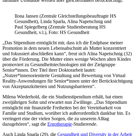
familiäre Umstände werden aber gleichermaßen berücksichtigt.“
Ilona Jansen (Zentrale Gleichstellungsbeauftragte HS
Gesundheit), Linda Sparla, Alina Napetschnig und
Paul Spiegelberg (Zentrale Studienberatung HS
Gesundheit, v.l.), Foto: HS Gesundheit
„Das Stipendium ermöglicht mir, dass ich die Endphase meiner
Promotion in dem neuen Lebensabschnitt als Mutter konzentriert
und fokussiert abschließen kann“, freut sich Alina Napetschnig (32)
über die Förderung. Die Mutter eines wenige Wochen alten Kindes
promoviert zu Gesundheitstechnologien mit der Zielgruppe
Senior*innen. Der Titel ihrer Doktorarbeit lautet:
„Nutzer*innenorientierte Gestaltung und Bewertung von Virtual
Reality-Anwendungen für Senior*innen unter der Berücksichtigung
von Akzeptanzkriterien und Nutzungsbarrieren“.
Milena Wiederhold, die ein Studienstipendium erhält, hat einen
zweijährigen Sohn und erwartet nun Zwillinge. „Das Stipendium
ermöglicht mir finanzielle Freiheiten bei der Vereinbarkeit von
Familie und Studium, worüber ich außerordentlich dankbar bin. Es
verringert eine der vielen Sorgen, die zu unserem Alltag
dazugehören“, sagt die
Ergotherapie
-Studierende.
Auch Linda Sparla (29), die
Gesundheit und Diversity in der Arbeit