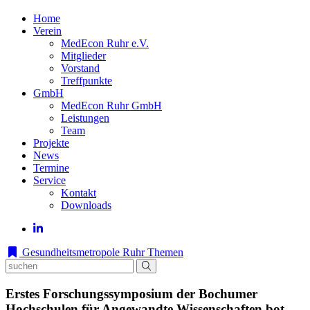
Home
Verein
MedEcon Ruhr e.V.
Mitglieder
Vorstand
Treffpunkte
GmbH
MedEcon Ruhr GmbH
Leistungen
Team
Projekte
News
Termine
Service
Kontakt
Downloads
Gesundheitsmetropole Ruhr
Themen
Erstes Forschungssymposium der Bochumer
Hochschulen für Angewandte Wissenschaften bot