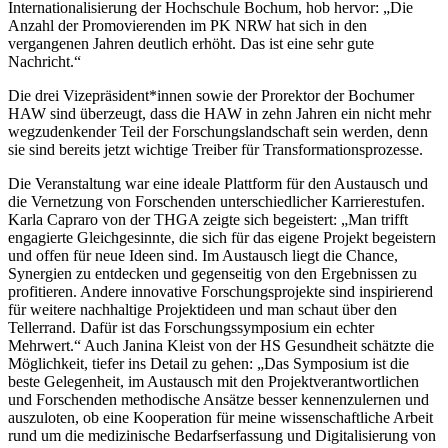
Internationalisierung der Hochschule Bochum, hob hervor: „Die
Anzahl der Promovierenden im PK NRW hat sich in den
vergangenen Jahren deutlich erhöht. Das ist eine sehr gute
Nachricht.“
Die drei Vizepräsident*innen sowie der Prorektor der Bochumer
HAW sind überzeugt, dass die HAW in zehn Jahren ein nicht mehr
wegzudenkender Teil der Forschungslandschaft sein werden, denn
sie sind bereits jetzt wichtige Treiber für Transformationsprozesse.
Die Veranstaltung war eine ideale Plattform für den Austausch und
die Vernetzung von Forschenden unterschiedlicher Karrierestufen.
Karla Capraro von der THGA zeigte sich begeistert: „Man trifft
engagierte Gleichgesinnte, die sich für das eigene Projekt begeistern
und offen für neue Ideen sind. Im Austausch liegt die Chance,
Synergien zu entdecken und gegenseitig von den Ergebnissen zu
profitieren. Andere innovative Forschungsprojekte sind inspirierend
für weitere nachhaltige Projektideen und man schaut über den
Tellerrand. Dafür ist das Forschungssymposium ein echter
Mehrwert.“ Auch Janina Kleist von der HS Gesundheit schätzte die
Möglichkeit, tiefer ins Detail zu gehen: „Das Symposium ist die
beste Gelegenheit, im Austausch mit den Projektverantwortlichen
und Forschenden methodische Ansätze besser kennenzulernen und
auszuloten, ob eine Kooperation für meine wissenschaftliche Arbeit
rund um die medizinische Bedarfserfassung und Digitalisierung von