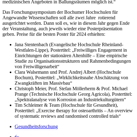
medizinischen Angeboten in Ballungsräumen möglich ist.“
Das Forschungssymposium der Bochumer Hochschulen für
Angewandte Wissenschaften soll alle zwei Jahre rotierend
ausgerichtet werden. Dann soll es, wie in diesem Jahr gegen Ende
der Veranstaltung, auch jeweils wieder eine Posterpräsentation
geben. Preise für die besten Poster für 2024 erhielten:
Jana Stentenbach (Evangelische Hochschule Rheinland-
Westfalen-Lippe), Postertitel: „Freiwilliges Engagement in
Einrichtungen der stationären Altenhilfe – Eine empirische
Studie zu Organisationsstrukturen und Rahmenbedingungen
von Freiwilligenarbeit“
Clara Walsemann und Prof. Andrej Albert (Hochschule
Bochum), Postertitel: „Wirklichkeitsnahe Abschätzung von
Zwangkräften im Massivbau“
Christoph Meier, Prof. Stefan Möllerherm & Prof. Michael
Prange (Technische Hochschule Georg Agricola), Postertitel:
„Spektralanalyse von Korrosion an Industriekulturgütern“
Tim Schleimer & Team (Hochschule für Gesundheit),
Postertitel: „Exercise therapy for osteoarthritis – An overview
of systematic reviews and randomised controlled trials“
Gesundheitsforschung