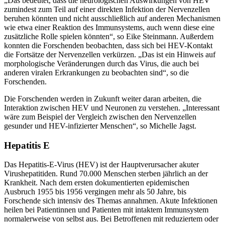
„Das bedeutet, dass die neurologischen Auswirkungen von HEV
zumindest zum Teil auf einer direkten Infektion der Nervenzellen
beruhen könnten und nicht ausschließlich auf anderen Mechanismen
wie etwa einer Reaktion des Immunsystems, auch wenn diese eine
zusätzliche Rolle spielen könnten“, so Eike Steinmann. Außerdem
konnten die Forschenden beobachten, dass sich bei HEV-Kontakt
die Fortsätze der Nervenzellen verkürzen. „Das ist ein Hinweis auf
morphologische Veränderungen durch das Virus, die auch bei
anderen viralen Erkrankungen zu beobachten sind“, so die
Forschenden.
Die Forschenden werden in Zukunft weiter daran arbeiten, die
Interaktion zwischen HEV und Neuronen zu verstehen. „Interessant
wäre zum Beispiel der Vergleich zwischen den Nervenzellen
gesunder und HEV-infizierter Menschen“, so Michelle Jagst.
Hepatitis E
Das Hepatitis-E-Virus (HEV) ist der Hauptverursacher akuter
Virushepatitiden. Rund 70.000 Menschen sterben jährlich an der
Krankheit. Nach dem ersten dokumentierten epidemischen
Ausbruch 1955 bis 1956 vergingen mehr als 50 Jahre, bis
Forschende sich intensiv des Themas annahmen. Akute Infektionen
heilen bei Patientinnen und Patienten mit intaktem Immunsystem
normalerweise von selbst aus. Bei Betroffenen mit reduziertem oder