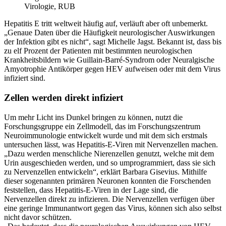
Virologie, RUB
Hepatitis E tritt weltweit häufig auf, verläuft aber oft unbemerkt.
„Genaue Daten über die Häufigkeit neurologischer Auswirkungen
der Infektion gibt es nicht“, sagt Michelle Jagst. Bekannt ist, dass bis
zu elf Prozent der Patienten mit bestimmten neurologischen
Krankheitsbildern wie Guillain-Barré-Syndrom oder Neuralgische
Amyotrophie Antikörper gegen HEV aufweisen oder mit dem Virus
infiziert sind.
Zellen werden direkt infiziert
Um mehr Licht ins Dunkel bringen zu können, nutzt die
Forschungsgruppe ein Zellmodell, das im Forschungszentrum
Neuroimmunologie entwickelt wurde und mit dem sich erstmals
untersuchen lässt, was Hepatitis-E-Viren mit Nervenzellen machen.
„Dazu werden menschliche Nierenzellen genutzt, welche mit dem
Urin ausgeschieden werden, und so umprogrammiert, dass sie sich
zu Nervenzellen entwickeln“, erklärt Barbara Gisevius. Mithilfe
dieser sogenannten primären Neuronen konnten die Forschenden
feststellen, dass Hepatitis-E-Viren in der Lage sind, die
Nervenzellen direkt zu infizieren. Die Nervenzellen verfügen über
eine geringe Immunantwort gegen das Virus, können sich also selbst
nicht davor schützen.