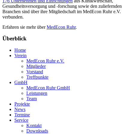
176 Unternehmen und Einrichtungen
aus Klinikwirtschaft,
Gesundheitsversorgung und -forschung sowie den zuliefernden
Branchen sind über ihre Mitgliedschaft im MedEcon Ruhr e.V.
verbunden.
Erfahren sie mehr über
MedEcon Ruhr
.
Überblick
Home
Verein
MedEcon Ruhr e.V.
Mitglieder
Vorstand
Treffpunkte
GmbH
MedEcon Ruhr GmbH
Leistungen
Team
Projekte
News
Termine
Service
Kontakt
Downloads