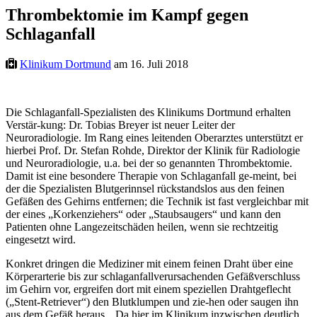
Thrombektomie im Kampf gegen
Schlaganfall
Klinikum Dortmund
am 16. Juli 2018
Die Schlaganfall-Spezialisten des Klinikums Dortmund erhalten
Verstär-kung: Dr. Tobias Breyer ist neuer Leiter der
Neuroradiologie. Im Rang eines leitenden Oberarztes unterstützt er
hierbei Prof. Dr. Stefan Rohde, Direktor der Klinik für Radiologie
und Neuroradiologie, u.a. bei der so genannten Thrombektomie.
Damit ist eine besondere Therapie von Schlaganfall ge-meint, bei
der die Spezialisten Blutgerinnsel rückstandslos aus den feinen
Gefäßen des Gehirns entfernen; die Technik ist fast vergleichbar mit
der eines „Korkenziehers“ oder „Staubsaugers“ und kann den
Patienten ohne Langezeitschäden heilen, wenn sie rechtzeitig
eingesetzt wird.
Konkret dringen die Mediziner mit einem feinen Draht über eine
Körperarterie bis zur schlaganfallverursachenden Gefäßverschluss
im Gehirn vor, ergreifen dort mit einem speziellen Drahtgeflecht
(„Stent-Retriever“) den Blutklumpen und zie-hen oder saugen ihn
aus dem Gefäß heraus. „Da hier im Klinikum inzwischen deutlich