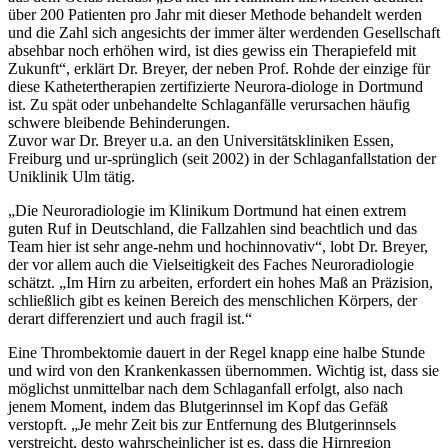
über 200 Patienten pro Jahr mit dieser Methode behandelt werden
und die Zahl sich angesichts der immer älter werdenden Gesellschaft
absehbar noch erhöhen wird, ist dies gewiss ein Therapiefeld mit
Zukunft“, erklärt Dr. Breyer, der neben Prof. Rohde der einzige für
diese Kathetertherapien zertifizierte Neurora-diologe in Dortmund
ist. Zu spät oder unbehandelte Schlaganfälle verursachen häufig
schwere bleibende Behinderungen.
Zuvor war Dr. Breyer u.a. an den Universitätskliniken Essen,
Freiburg und ur-sprünglich (seit 2002) in der Schlaganfallstation der
Uniklinik Ulm tätig.
„Die Neuroradiologie im Klinikum Dortmund hat einen extrem
guten Ruf in Deutschland, die Fallzahlen sind beachtlich und das
Team hier ist sehr ange-nehm und hochinnovativ“, lobt Dr. Breyer,
der vor allem auch die Vielseitigkeit des Faches Neuroradiologie
schätzt. „Im Hirn zu arbeiten, erfordert ein hohes Maß an Präzision,
schließlich gibt es keinen Bereich des menschlichen Körpers, der
derart differenziert und auch fragil ist.“
Eine Thrombektomie dauert in der Regel knapp eine halbe Stunde
und wird von den Krankenkassen übernommen. Wichtig ist, dass sie
möglichst unmittelbar nach dem Schlaganfall erfolgt, also nach
jenem Moment, indem das Blutgerinnsel im Kopf das Gefäß
verstopft. „Je mehr Zeit bis zur Entfernung des Blutgerinnsels
verstreicht, desto wahrscheinlicher ist es, dass die Hirnregion