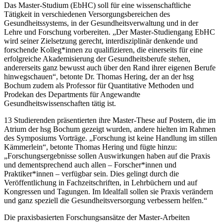
Das Master-Studium (EbHC) soll für eine wissenschaftliche
Tätigkeit in verschiedenen Versorgungsbereichen des
Gesundheitssystems, in der Gesundheitsverwaltung und in der
Lehre und Forschung vorbereiten. „Der Master-Studiengang EbHC
wird seiner Zielsetzung gerecht, interdisziplinär denkende und
forschende Kolleg*innen zu qualifizieren, die einerseits für eine
erfolgreiche Akademisierung der Gesundheitsberufe stehen,
andererseits ganz bewusst auch über den Rand ihrer eigenen Berufe
hinwegschauen“, betonte Dr. Thomas Hering, der an der hsg
Bochum zudem als Professor für Quantitative Methoden und
Prodekan des Departments für Angewandte
Gesundheitswissenschaften tätig ist.
13 Studierenden präsentierten ihre Master-These auf Postern, die im
Atrium der hsg Bochum gezeigt wurden, andere hielten im Rahmen
des Symposiums Vorträge. „Forschung ist keine Handlung im stillen
Kämmerlein“, betonte Thomas Hering und fügte hinzu:
„Forschungsergebnisse sollen Auswirkungen haben auf die Praxis
und dementsprechend auch allen – Forscher*innen und
Praktiker*innen – verfügbar sein. Dies gelingt durch die
Veröffentlichung in Fachzeitschriften, in Lehrbüchern und auf
Kongressen und Tagungen. Im Idealfall sollen sie Praxis verändern
und ganz speziell die Gesundheitsversorgung verbessern helfen.“
Die praxisbasierten Forschungsansätze der Master-Arbeiten