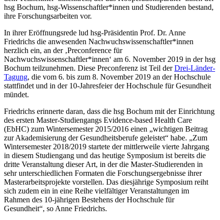
hsg Bochum, hsg-Wissenschaftler*innen und Studierenden bestand,
ihre Forschungsarbeiten vor.
In ihrer Eröffnungsrede lud hsg-Präsidentin Prof. Dr. Anne
Friedrichs die anwesenden Nachwuchswissenschaftler*innen
herzlich ein, an der ‚Preconference für
Nachwuchswissenschaftler*innen‘ am 6. November 2019 in der hsg
Bochum teilzunehmen. Diese Preconferenz ist Teil der
Drei-Länder-
Tagung
, die vom 6. bis zum 8. November 2019 an der Hochschule
stattfindet und in der 10-Jahresfeier der Hochschule für Gesundheit
mündet.
Friedrichs erinnerte daran, dass die hsg Bochum mit der Einrichtung
des ersten Master-Studiengangs Evidence-based Health Care
(EbHC) zum Wintersemester 2015/2016 einen „wichtigen Beitrag
zur Akademisierung der Gesundheitsberufe geleistet“ habe. „Zum
Wintersemester 2018/2019 startete der mittlerweile vierte Jahrgang
in diesem Studiengang und das heutige Symposium ist bereits die
dritte Veranstaltung dieser Art, in der die Master-Studierenden in
sehr unterschiedlichen Formaten die Forschungsergebnisse ihrer
Masterarbeitsprojekte vorstellen. Das diesjährige Symposium reiht
sich zudem ein in eine Reihe vielfältiger Veranstaltungen im
Rahmen des 10-jährigen Bestehens der Hochschule für
Gesundheit“, so Anne Friedrichs.