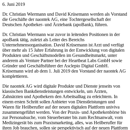
6. Juni 2019
Dr. Christian Wiermann und David Krüsemann werden als Vorstand
die Geschäfte der naontek AG, eine Tochtergesellschaft der
Deutschen Apotheker- und Ärztebank (apoBank), führen.
Dr. Christian Wiermann war zuvor in leitenden Positionen in der
apoBank tätig, zuletzt als Leiter des Bereichs
Unternehmensorganisation. David Krüsemann ist Arzt und verfügt
über mehr als 15 Jahre Erfahrung in der Entwicklung von digitalen
Produkten und Geschäftsmodellen im Gesundheitsmarkt, unter
anderem als Venture Partner bei der Heartbeat Labs GmbH sowie
Gründer und Geschäftsführer der Asclepio Digital GmbH.
Krüsemann wird ab dem 1. Juli 2019 den Vorstand der naontek AG
komplettieren.
Die naontek AG wird digitale Produkte und Dienste jenseits von
klassischen Bankdienstleistungen entwickeln, um Ärzten,
Zahnärzten und Apothekern den Arbeitsalltag zu erleichtern. In
einem ersten Schritt sollen Anbieter von Dienstleistungen und
Waren für Heilberufler auf der neuen digitalen Plattform univiva
zusammengeführt werden. Von der Praxis- und Apothekenbörse bis
zur Personalsuche, vom Steuerberater bis zum Rechtsanwalt, vom
Medizingerät bis zum Praxismarketing, alles, was Heilberufler für
ihren Job brauchen, sollen sie perspektivisch auf der neuen Plattform