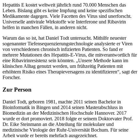
Hepatitis E kostet weltweit jährlich rund 70.000 Menschen das
Leben. Bislang gibt es keine Impfung und keine spezifischen
Medikamente dagegen. Viele Facetten des Virus sind unerforscht.
Universelle antivirale Wirkstoffe wie Interferone und Ribavirin
helfen in manchen Fällen, in anderen nicht.
Warum das so ist, hat Daniel Todt untersucht. Mithilfe neuester
sogenannter Tiefensequenzierungstechnologie analysierte er Viren
von verschiedenen chronisch infizierten Patienten. So fand er
mehrere Mutationen des Hepatitis-E-Virus, die mitverantwortlich für
eine Ribavirinresistenz sein könnten. „Unsere Methode kann im
klinischen Alltag genutzt werden, um frühzeitig Patienten mit
erhöhtem Risiko eines Therapieversagens zu identifizieren“, sagt der
Forscher.
Zur Person
Daniel Todt, geboren 1981, machte 2011 seinen Bachelor in
Bioinformatik in Bingen und 2014 seinen Masterabschluss in
Biomedizin an der Medizinischen Hochschule Hannover. 2017
wurde er dort promoviert. 2018 folgte er seinem Doktorvater Prof.
Dr. Eike Steinmann an die Abteilung für molekulare und
medizinische Virologie der Ruhr-Universität Bochum. Für seine
Arbeit wurde er bereits mehrfach ausgezeichnet.