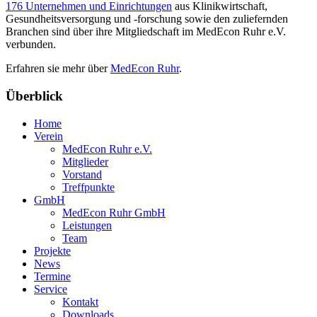
176 Unternehmen und Einrichtungen
aus Klinikwirtschaft,
Gesundheitsversorgung und -forschung sowie den zuliefernden
Branchen sind über ihre Mitgliedschaft im MedEcon Ruhr e.V.
verbunden.
Erfahren sie mehr über
MedEcon Ruhr
.
Überblick
Home
Verein
MedEcon Ruhr e.V.
Mitglieder
Vorstand
Treffpunkte
GmbH
MedEcon Ruhr GmbH
Leistungen
Team
Projekte
News
Termine
Service
Kontakt
Downloads