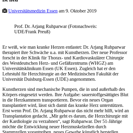
Universitätsmedizin Essen
am 9. Oktober 2019
Prof. Dr. Arjang Ruhparwar (Fotonachweis:
UDE/Frank Preuß)
Er weiß, wie man kranke Herzen entlastet: Dr. Arjang Ruhparwar
therapiert ihre Schwäche u.a. mit Kunstherzen. Der neue Professor
forscht in der Klinik für Thorax- und Kardiovaskulärer Chirurgie
des Westdeutschen Herz- und Gefäßzentrums (WHGZ) am
Universitätsklinikum Essen (UK Essen). Zugleich hat er den
Lehrstuhl für Herzchirurgie an der Medizinischen Fakultät der
Universität Duisburg-Essen (UDE) angenommen.
Kunstherzen sind mechanische Pumpen, die in und außerhalb des
Körpers eingesetzt werden. Ihre Aufgabe: sauerstoffgesättigtes Blut
in die Herzkammern transportieren. Bevor ein neues Organ
transplantiert wird, lässt sich damit das kranke Herz unterstützen.
Erst wenn Prof. Dr. Arjang Ruhparwar das nicht mehr hilft, wird an
Transplantation gedacht. „Mir geht es darum, die Herzchirurgie mit
der Kardiologie zu verzahnen“, sagt Ruhparwar. Der 51-Jährige
möchte die Entwicklung neuer Herzmuskelzellen durch
Stammzellen vorantreiben, neues Gewebe künstlich herstellen