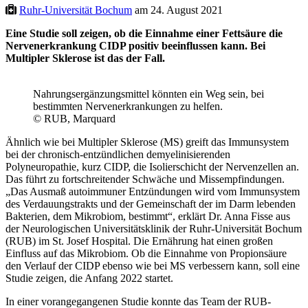
Ruhr-Universität Bochum
am 24. August 2021
Eine Studie soll zeigen, ob die Einnahme einer Fettsäure die
Nervenerkrankung CIDP positiv beeinflussen kann. Bei
Multipler Sklerose ist das der Fall.
Nahrungsergänzungsmittel könnten ein Weg sein, bei
bestimmten Nervenerkrankungen zu helfen.
© RUB, Marquard
Ähnlich wie bei Multipler Sklerose (MS) greift das Immunsystem
bei der chronisch-entzündlichen demyelinisierenden
Polyneuropathie, kurz CIDP, die Isolierschicht der Nervenzellen an.
Das führt zu fortschreitender Schwäche und Missempfindungen.
„Das Ausmaß autoimmuner Entzündungen wird vom Immunsystem
des Verdauungstrakts und der Gemeinschaft der im Darm lebenden
Bakterien, dem Mikrobiom, bestimmt“, erklärt Dr. Anna Fisse aus
der Neurologischen Universitätsklinik der Ruhr-Universität Bochum
(RUB) im St. Josef Hospital. Die Ernährung hat einen großen
Einfluss auf das Mikrobiom. Ob die Einnahme von Propionsäure
den Verlauf der CIDP ebenso wie bei MS verbessern kann, soll eine
Studie zeigen, die Anfang 2022 startet.
In einer vorangegangenen Studie konnte das Team der RUB-