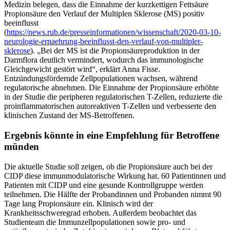
Medizin belegen, dass die Einnahme der kurzkettigen Fettsäure
Propionsäure den Verlauf der Multiplen Sklerose (MS) positiv
beeinflusst
(
https://news.rub.de/presseinformationen/wissenschaft/2020-03-10-
neurologie-ernaehrung-beeinflusst-den-verlauf-von-multipler-
sklerose
). „Bei der MS ist die Propionsäureproduktion in der
Darmflora deutlich vermindert, wodurch das immunologische
Gleichgewicht gestört wird“, erklärt Anna Fisse.
Entzündungsfördernde Zellpopulationen wachsen, während
regulatorische abnehmen. Die Einnahme der Propionsäure erhöhte
in der Studie die peripheren regulatorischen T-Zellen, reduzierte die
proinflammatorischen autoreaktiven T-Zellen und verbesserte den
klinischen Zustand der MS-Betroffenen.
Ergebnis könnte in eine Empfehlung für Betroffene
münden
Die aktuelle Studie soll zeigen, ob die Propionsäure auch bei der
CIDP diese immunmodulatorische Wirkung hat. 60 Patientinnen und
Patienten mit CIDP und eine gesunde Kontrollgruppe werden
teilnehmen. Die Hälfte der Probandinnen und Probanden nimmt 90
Tage lang Propionsäure ein. Klinisch wird der
Krankheitsschweregrad erhoben. Außerdem beobachtet das
Studienteam die Immunzellpopulationen sowie pro- und