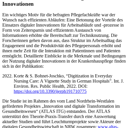
Innovationen
Ein wichtiges Motiv für die befragten Pflegefachkräfte war der
Wunsch nach effizienten Abläufen: Eine Betonung der Vorteile des
Einsatzes digitaler Innovationen für Arbeitsabläufe und -prozesse in
Form von Zeitersparnis und effizientem Austausch von
Informationen erhöhte die Bereitschaft zur Techniknutzung. Die
Forscherinnen gehen davon aus, dass Struktur im Arbeitsalltag das
Engagement und die Produktivität des Pflegepersonals erhöht und
ihnen mehr Zeit für die Interaktion mit Patientinnen und Patienten
ermöglicht. Detaillierte Einblicke in die Merkmale und Bedingungen
der Nutzung digitaler Innovationen in der Krankenhauspflege finden
sich in der Publikation:
Korte & S. Bohnet-Joschko, “Digitization in Everyday
Nursing Care: A Vignette Study in German Hospitals”. Int. J.
Environ. Res. Public Health, 2022. DOI:
https://doi.org/10.3390/ijerph191710775
Die Studie ist im Rahmen des vom Land Nordrhein-Westfalen
geförderten Projektes „Innovation und digitale Transformation im
Gesundheitswesen“ (ATLAS ITG) entstanden. Der ATLAS
unterstützt den Theorie-Praxis-Transfer durch eine Auswertung
aktueller Studien und führt Leuchtturmprojekte sowie Akteure der
digitalen Gesundheitswirtschaft in NRW zusammen:
www.altas-