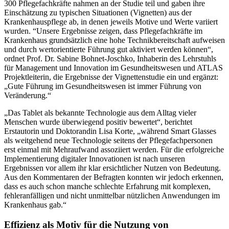
300 Pflegefachkräfte nahmen an der Studie teil und gaben ihre
Einschätzung zu typischen Situationen (Vignetten) aus der
Krankenhauspflege ab, in denen jeweils Motive und Werte variiert
wurden. “Unsere Ergebnisse zeigen, dass Pflegefachkräfte im
Krankenhaus grundsätzlich eine hohe Technikbereitschaft aufweisen
und durch wertorientierte Führung gut aktiviert werden können“,
ordnet Prof. Dr. Sabine Bohnet-Joschko, Inhaberin des Lehrstuhls
für Management und Innovation im Gesundheitswesen und ATLAS
Projektleiterin, die Ergebnisse der Vignettenstudie ein und ergänzt:
„Gute Führung im Gesundheitswesen ist immer Führung von
Veränderung.“
„Das Tablet als bekannte Technologie aus dem Alltag vieler
Menschen wurde überwiegend positiv bewertet“, berichtet
Erstautorin und Doktorandin Lisa Korte, „während Smart Glasses
als weitgehend neue Technologie seitens der Pflegefachpersonen
erst einmal mit Mehraufwand assoziiert werden. Für die erfolgreiche
Implementierung digitaler Innovationen ist nach unseren
Ergebnissen vor allem ihr klar ersichtlicher Nutzen von Bedeutung.
Aus den Kommentaren der Befragten konnten wir jedoch erkennen,
dass es auch schon manche schlechte Erfahrung mit komplexen,
fehleranfälligen und nicht unmittelbar nützlichen Anwendungen im
Krankenhaus gab.“
Effizienz als Motiv für die Nutzung von