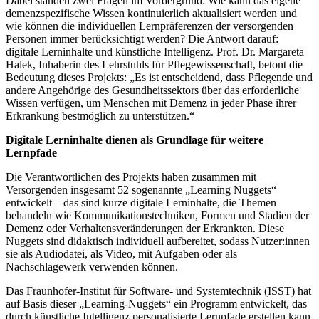
Dabei standen zwei Fragen im Vordergrund: Wie kann das eigene
demenzspezifische Wissen kontinuierlich aktualisiert werden und
wie können die individuellen Lernpräferenzen der versorgenden
Personen immer berücksichtigt werden? Die Antwort darauf:
digitale Lerninhalte und künstliche Intelligenz. Prof. Dr. Margareta
Halek, Inhaberin des Lehrstuhls für Pflegewissenschaft, betont die
Bedeutung dieses Projekts: „Es ist entscheidend, dass Pflegende und
andere Angehörige des Gesundheitssektors über das erforderliche
Wissen verfügen, um Menschen mit Demenz in jeder Phase ihrer
Erkrankung bestmöglich zu unterstützen.“
Digitale Lerninhalte dienen als Grundlage für weitere
Lernpfade
Die Verantwortlichen des Projekts haben zusammen mit
Versorgenden insgesamt 52 sogenannte „Learning Nuggets“
entwickelt – das sind kurze digitale Lerninhalte, die Themen
behandeln wie Kommunikationstechniken, Formen und Stadien der
Demenz oder Verhaltensveränderungen der Erkrankten. Diese
Nuggets sind didaktisch individuell aufbereitet, sodass Nutzer:innen
sie als Audiodatei, als Video, mit Aufgaben oder als
Nachschlagewerk verwenden können.
Das Fraunhofer-Institut für Software- und Systemtechnik (ISST) hat
auf Basis dieser „Learning-Nuggets“ ein Programm entwickelt, das
durch künstliche Intelligenz personalisierte Lernpfade erstellen kann.