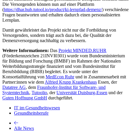
Die Versorgenden können nun auf einer Plattform
(
https://dhar.hub.tutool.io/product/ki-lernpfad-demenz/
) verschiedene
Fragen beantworten und erhalten dadurch einen personalisierten
Lernplan.
Damit gewährleistet das Projekt nicht nur die Fortbildung von
Versorgenden, sondern trägt auch dazu bei, die Qualität der
Demenzversorgung nachhaltig zu verbessern.
Weitere Informationen:
Das
Projekt MINDED.RUHR
(Förderkennzeichen 21INVI0301) wurde vom Bundesministerium
für Bildung und Forschung (BMBF) im Rahmen der Nationalen
Weiterbildungsstrategie finanziert und vom Bundesinstitut für
Berufsbildung (BIBB) begleitet. Es wurde unter der
Konsortialführung von
MedEcon Ruhr
und in Zusammenarbeit mit
Partner:innen wie dem
Alfried Krupp Krankenhaus
Essen, der
Datatree AG
, dem
Fraunhofer-Institut für Software- und
Systemtechnik
,
Tutoolio
, der
Universität Duisburg-Essen
und der
Guten Hoffnung GmbH
durchgeführt.
IT im Gesundheitswesen
Gesundheitsberufe
Alle News