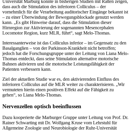
Universität Marburg konnte in bisherigen Studien mit Ratten zeigen,
dass auch die Stimulation des inferioren Colliculus – der
vornehmlich für die Verarbeitung auditorischer Eingänge bekannt ist
– zu einer Überwindung der Bewegungsblockade genutzt werden
kann. „Es gibt Hinweise darauf, dass die Stimulation dieser
Hirnregion zur Aktivierung der sogenannten Mesencephalen
Locomotor Region, kurz MLR, führt“, sagt Melo-Thomas.
Interessanterweise ist das Colliculus inferior – im Gegensatz zu den
Basalganglien – von der Parkinson-Krankheit nicht betroffen;
jedoch hat die Forschungsgruppe unter der Leitung von Liana Melo-
Thomas entdeckt, dass seine Stimulation alternative motorische
Bahnen aktivieren und die motorische Leistungsfähigkeit der
Patienten verbessern kann.
Ziel der aktuellen Studie war es, den aktivierenden Einfluss des
inferioren Colliculus auf die MLR weiter zu charakterisieren. „Wir
vermuteten hierin einen positiven Effekt auf die Fähigkeit zu
gehen“, so Liana Melo-Thomas.
Nervenzellen optisch beeinflussen
Dazu kooperierte die Marburger Gruppe unter Leitung von Prof. Dr.
Rainer Schwarting mit Dr. Wolfgang Kruse vom Lehrstuhl für
Allgemeine Zoologie und Neurobiologie der Ruhr-Universität