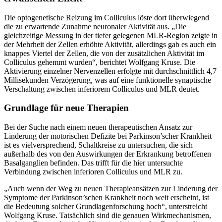
Die optogenetische Reizung im Colliculus löste dort überwiegend
die zu erwartende Zunahme neuronaler Aktivität aus. „Die
gleichzeitige Messung in der tiefer gelegenen MLR-Region zeigte in
der Mehrheit der Zellen erhöhte Aktivität, allerdings gab es auch ein
knappes Viertel der Zellen, die von der zusätzlichen Aktivität im
Colliculus gehemmt wurden“, berichtet Wolfgang Kruse. Die
Aktivierung einzelner Nervenzellen erfolgte mit durchschnittlich 4,7
Millisekunden Verzögerung, was auf eine funktionelle synaptische
Verschaltung zwischen inferiorem Colliculus und MLR deutet.
Grundlage für neue Therapien
Bei der Suche nach einem neuen therapeutischen Ansatz zur
Linderung der motorischen Defizite bei Parkinson’scher Krankheit
ist es vielversprechend, Schaltkreise zu untersuchen, die sich
außerhalb des von den Auswirkungen der Erkrankung betroffenen
Basalganglien befinden. Das trifft für die hier untersuchte
Verbindung zwischen inferioren Colliculus und MLR zu.
„Auch wenn der Weg zu neuen Therapieansätzen zur Linderung der
Symptome der Parkinson’schen Krankheit noch weit erscheint, ist
die Bedeutung solcher Grundlagenforschung hoch“, unterstreicht
Wolfgang Kruse. Tatsächlich sind die genauen Wirkmechanismen,