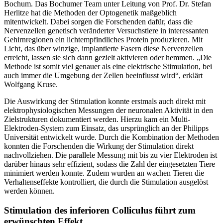
Bochum. Das Bochumer Team unter Leitung von Prof. Dr. Stefan
Herlitze hat die Methoden der Optogenetik maßgeblich
mitentwickelt. Dabei sorgen die Forschenden dafür, dass die
Nervenzellen genetisch veränderter Versuchstiere in interessanten
Gehirnregionen ein lichtempfindliches Protein produzieren. Mit
Licht, das über winzige, implantierte Fasern diese Nervenzellen
erreicht, lassen sie sich dann gezielt aktivieren oder hemmen. „Die
Methode ist somit viel genauer als eine elektrische Stimulation, bei
auch immer die Umgebung der Zellen beeinflusst wird“, erklärt
Wolfgang Kruse.
Die Auswirkung der Stimulation konnte erstmals auch direkt mit
elektrophysiologischen Messungen der neuronalen Aktivität in den
Zielstrukturen dokumentiert werden. Hierzu kam ein Multi-
Elektroden-System zum Einsatz, das ursprünglich an der Philipps
Universität entwickelt wurde. Durch die Kombination der Methoden
konnten die Forschenden die Wirkung der Stimulation direkt
nachvollziehen. Die parallele Messung mit bis zu vier Elektroden ist
darüber hinaus sehr effizient, sodass die Zahl der eingesetzten Tiere
minimiert werden konnte. Zudem wurden an wachen Tieren die
Verhaltenseffekte kontrolliert, die durch die Stimulation ausgelöst
werden können.
Stimulation des inferioren Colliculus führt zum
erwünschten Effekt