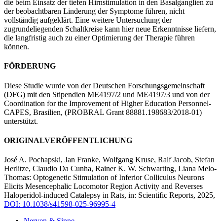
die beim Einsatz der tiefen Hirnstimulation in den Basalganglien zu
der beobachtbaren Linderung der Symptome führen, nicht
vollständig aufgeklärt. Eine weitere Untersuchung der
zugrundeliegenden Schaltkreise kann hier neue Erkenntnisse liefern,
die langfristig auch zu einer Optimierung der Therapie führen
können.
FÖRDERUNG
Diese Studie wurde von der Deutschen Forschungsgemeinschaft
(DFG) mit den Stipendien ME4197/2 und ME4197/3 und von der
Coordination for the Improvement of Higher Education Personnel-
CAPES, Brasilien, (PROBRAL Grant 88881.198683/2018-01)
unterstützt.
ORIGINALVERÖFFENTLICHUNG
José A. Pochapski, Jan Franke, Wolfgang Kruse, Ralf Jacob, Stefan
Herlitze, Claudio Da Cunha, Rainer K. W. Schwarting, Liana Melo-
Thomas: Optogenetic Stimulation of Inferior Colliculus Neurons
Elicits Mesencephalic Locomotor Region Activity and Reverses
Haloperidol-induced Catalepsy in Rats, in: Scientific Reports, 2025,
DOI: 10.1038/s41598-025-96995-4
Nerven & Sinne