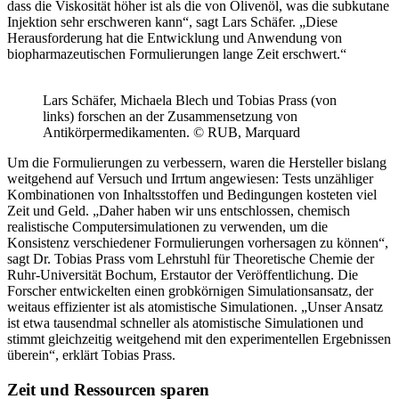
dass die Viskosität höher ist als die von Olivenöl, was die subkutane
Injektion sehr erschweren kann“, sagt Lars Schäfer. „Diese
Herausforderung hat die Entwicklung und Anwendung von
biopharmazeutischen Formulierungen lange Zeit erschwert.“
Lars Schäfer, Michaela Blech und Tobias Prass (von
links) forschen an der Zusammensetzung von
Antikörpermedikamenten. © RUB, Marquard
Um die Formulierungen zu verbessern, waren die Hersteller bislang
weitgehend auf Versuch und Irrtum angewiesen: Tests unzähliger
Kombinationen von Inhaltsstoffen und Bedingungen kosteten viel
Zeit und Geld. „Daher haben wir uns entschlossen, chemisch
realistische Computersimulationen zu verwenden, um die
Konsistenz verschiedener Formulierungen vorhersagen zu können“,
sagt Dr. Tobias Prass vom Lehrstuhl für Theoretische Chemie der
Ruhr-Universität Bochum, Erstautor der Veröffentlichung. Die
Forscher entwickelten einen grobkörnigen Simulationsansatz, der
weitaus effizienter ist als atomistische Simulationen. „Unser Ansatz
ist etwa tausendmal schneller als atomistische Simulationen und
stimmt gleichzeitig weitgehend mit den experimentellen Ergebnissen
überein“, erklärt Tobias Prass.
Zeit und Ressourcen sparen