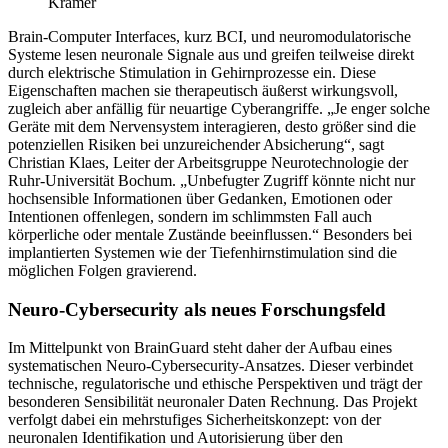
Kramer
Brain-Computer Interfaces, kurz BCI, und neuromodulatorische
Systeme lesen neuronale Signale aus und greifen teilweise direkt
durch elektrische Stimulation in Gehirnprozesse ein. Diese
Eigenschaften machen sie therapeutisch äußerst wirkungsvoll,
zugleich aber anfällig für neuartige Cyberangriffe. „Je enger solche
Geräte mit dem Nervensystem interagieren, desto größer sind die
potenziellen Risiken bei unzureichender Absicherung“, sagt
Christian Klaes, Leiter der Arbeitsgruppe Neurotechnologie der
Ruhr-Universität Bochum. „Unbefugter Zugriff könnte nicht nur
hochsensible Informationen über Gedanken, Emotionen oder
Intentionen offenlegen, sondern im schlimmsten Fall auch
körperliche oder mentale Zustände beeinflussen.“ Besonders bei
implantierten Systemen wie der Tiefenhirnstimulation sind die
möglichen Folgen gravierend.
Neuro-Cybersecurity als neues Forschungsfeld
Im Mittelpunkt von BrainGuard steht daher der Aufbau eines
systematischen Neuro-Cybersecurity-Ansatzes. Dieser verbindet
technische, regulatorische und ethische Perspektiven und trägt der
besonderen Sensibilität neuronaler Daten Rechnung. Das Projekt
verfolgt dabei ein mehrstufiges Sicherheitskonzept: von der
neuronalen Identifikation und Autorisierung über den