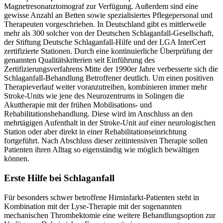
Magnetresonanztomograf zur Verfügung. Außerdem sind eine
gewisse Anzahl an Betten sowie spezialisiertes Pflegepersonal und
Therapeuten vorgeschrieben. In Deutschland gibt es mittlerweile
mehr als 300 solcher von der Deutschen Schlaganfall-Gesellschaft,
der Stiftung Deutsche Schlaganfall-Hilfe und der LGA InterCert
zertifizierte Stationen. Durch eine kontinuierliche Überprüfung der
genannten Qualitätskriterien seit Einführung des
Zertifizierungsverfahrens Mitte der 1990er Jahre verbesserte sich die
Schlaganfall-Behandlung Betroffener deutlich. Um einen positiven
Therapieverlauf weiter voranzutreiben, kombinieren immer mehr
Stroke-Units wie jene des Neurozentrums in Solingen die
Akuttherapie mit der frühen Mobilisations- und
Rehabilitationsbehandlung. Diese wird im Anschluss an den
mehrtägigen Aufenthalt in der Stroke-Unit auf einer neurologischen
Station oder aber direkt in einer Rehabilitationseinrichtung
fortgeführt. Nach Abschluss dieser zeitintensiven Therapie sollen
Patienten ihren Alltag so eigenständig wie möglich bewältigen
können.
Erste Hilfe bei Schlaganfall
Für besonders schwer betroffene Hirninfarkt-Patienten steht in
Kombination mit der Lyse-Therapie mit der sogenannten
mechanischen Thrombektomie eine weitere Behandlungsoption zur