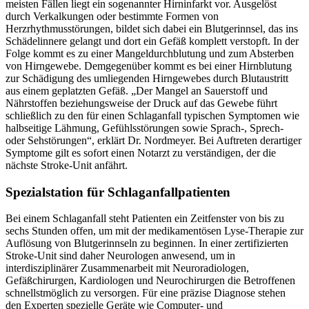
meisten Fällen liegt ein sogenannter Hirninfarkt vor. Ausgelöst
durch Verkalkungen oder bestimmte Formen von
Herzrhythmusstörungen, bildet sich dabei ein Blutgerinnsel, das ins
Schädelinnere gelangt und dort ein Gefäß komplett verstopft. In der
Folge kommt es zu einer Mangeldurchblutung und zum Absterben
von Hirngewebe. Demgegenüber kommt es bei einer Hirnblutung
zur Schädigung des umliegenden Hirngewebes durch Blutaustritt
aus einem geplatzten Gefäß. „Der Mangel an Sauerstoff und
Nährstoffen beziehungsweise der Druck auf das Gewebe führt
schließlich zu den für einen Schlaganfall typischen Symptomen wie
halbseitige Lähmung, Gefühlsstörungen sowie Sprach-, Sprech-
oder Sehstörungen“, erklärt Dr. Nordmeyer. Bei Auftreten derartiger
Symptome gilt es sofort einen Notarzt zu verständigen, der die
nächste Stroke-Unit anfährt.
Spezialstation für Schlaganfallpatienten
Bei einem Schlaganfall steht Patienten ein Zeitfenster von bis zu
sechs Stunden offen, um mit der medikamentösen Lyse-Therapie zur
Auflösung von Blutgerinnseln zu beginnen. In einer zertifizierten
Stroke-Unit sind daher Neurologen anwesend, um in
interdisziplinärer Zusammenarbeit mit Neuroradiologen,
Gefäßchirurgen, Kardiologen und Neurochirurgen die Betroffenen
schnellstmöglich zu versorgen. Für eine präzise Diagnose stehen
den Experten spezielle Geräte wie Computer- und