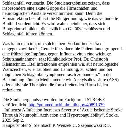
Schlaganfall verursacht. Die Studienergebnisse zeigen, dass
insbesondere eine akute Grippe die Hirnschäden und
neurologischen Ausfälle verschlimmern kann. Denn die
Virusinfektion beeinflusst die Blutgerinnung, wie das veränderte
Blutbild verdeutlicht. Es wird wahrscheinlicher, dass sich
Blutgerinnsel bilden, die letztlich zu Gefäßverschlüssen und
Schlaganfall führen können.
Was kann man tun, um solch einem Verlauf in der Praxis
entgegenzuwirken? „Gerade für vulnerable Patient:innengruppen ist
eine frühzeitige Impfung gegen Influenzaviren eine wichtige
Schutzmaßnahme“, sagt Klinikdirektor Prof. Dr. Christoph
Kleinschnitz. „Bei Infektionen empfehlen wir, auf neurologische
Warnzeichen, wie Taubheit und Lähmung, zu achten und bei
möglichen Schlaganfallsymptomen rasch zu handeln.“ In der
Behandlung können Medikamente wie Acetylsalicylsäure (ASS)
oder antivirale Therapien die fortschreitenden Hirnschäden
reduzieren.
Die Studienergebnisse wurden im Fachjournal STROKE
veröffentlicht:
http://pubmed.ncbi.nlm.nih.gov/40891339
„Influenza A Infection Increases Severity of Acute Ischemic Stroke
Through Neutrophil Activation and Hypercoagulability“, Stroke.
2025 Sep 2.
Haupeltshofer S, Steinbach P, Wenzek C, Szepanowski RD,