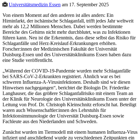
Universitätsmedizin Essen
am 17. September 2025
Von einem Moment auf den anderen ist alles anders: Ein
Hirninfarkt, der ischämische Schlaganfall, trifft jedes Jahr weltweit
mehr als 12,2 Millionen Menschen. Dabei werden bestimmte
Bereiche des Gehirns nicht mehr durchblutet, was zu Infektionen
führen kann. Neu ist die Erkenntnis, dass diese selbst das Risiko für
Schlaganfälle und Herz-Kreislauf-Erkrankungen erhöhen.
Forscher:innen der Medizinischen Fakultät der Universität
Duisburg-Essen und des Universitätsklinikums Essen haben dazu
eine Studie veröffentlicht.
„Während der COVID-19-Pandemie wurden mehr Schlaganfälle
bei SARS-CoV-2-Erkrankten registriert. Ähnlich war es bei
schweren Influenza-A-Virusinfektionen. Deshalb sind wir diesen
Hinweisen nachgegangen“, berichtet die Biologin Dr. Friederike
Langhauser, die das größere Schlaganfallrisiko mit einem Team an
der Klinik für Neurologie des Universitätsklinikums Essen unter der
Leitung von Prof. Dr. Christoph Kleinschnitz erforscht hat. Beteiligt
waren auch Wissenschaftler:innen des Lehrstuhls für
Infektionsimmunologie der Universität Duisburg-Essen sowie
Fachleute aus den Niederlanden und Schweden.
Zunächst wurden im Tiermodell mit einem humanen Influenza-Virus
infiziert und anschließend wurde zu verschiedenen Zeitpunkten ein