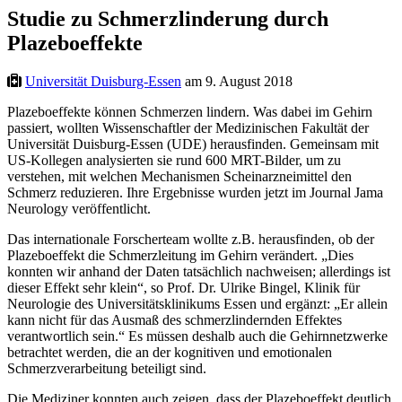
Studie zu Schmerzlinderung durch
Plazeboeffekte
Universität Duisburg-Essen
am 9. August 2018
Plazeboeffekte können Schmerzen lindern. Was dabei im Gehirn
passiert, wollten Wissenschaftler der Medizinischen Fakultät der
Universität Duisburg-Essen (UDE) herausfinden. Gemeinsam mit
US-Kollegen analysierten sie rund 600 MRT-Bilder, um zu
verstehen, mit welchen Mechanismen Scheinarzneimittel den
Schmerz reduzieren. Ihre Ergebnisse wurden jetzt im Journal Jama
Neurology veröffentlicht.
Das internationale Forscherteam wollte z.B. herausfinden, ob der
Plazeboeffekt die Schmerzleitung im Gehirn verändert. „Dies
konnten wir anhand der Daten tatsächlich nachweisen; allerdings ist
dieser Effekt sehr klein“, so Prof. Dr. Ulrike Bingel, Klinik für
Neurologie des Universitätsklinikums Essen und ergänzt: „Er allein
kann nicht für das Ausmaß des schmerzlindernden Effektes
verantwortlich sein.“ Es müssen deshalb auch die Gehirnnetzwerke
betrachtet werden, die an der kognitiven und emotionalen
Schmerzverarbeitung beteiligt sind.
Die Mediziner konnten auch zeigen, dass der Plazeboeffekt deutlich